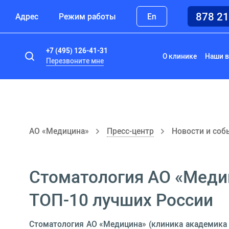
878 2
Адрес
Режим работы
En
+7 (495) 126-41-31
О клинике
Наши в
Перезвоните мне
АО «Медицина»
Пресс-центр
Новости и соб
Стоматология АО «Медиц
ТОП-10 лучших России
Стоматология АО «Медицина» (клиника академика Р