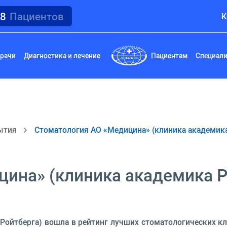
18
Пациентов
К
рачи
Диагностика и лечение
Пациентам
Специал
ытия
Стоматология АО «Медицина» (клиника академика
ина» (клиника академика Р
ойтберга) вошла в рейтинг лучших стоматологических кл