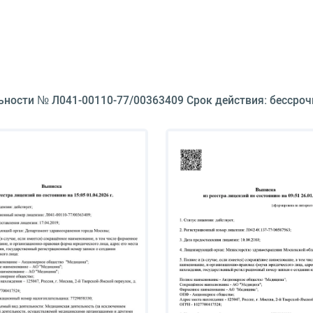
ьности № Л041-00110-77/00363409 Срок действия: бессроч