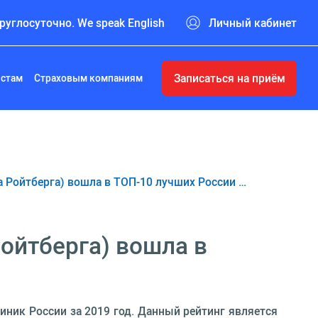
руглосуточно. We speak English
Личный кабинет
Записаться на приём
истам
Страховым компаниям
 Ройтберга) вошла в ТОП-10 лучших России …
ойтберга) вошла в
иник России за 2019 год. Данный рейтинг является