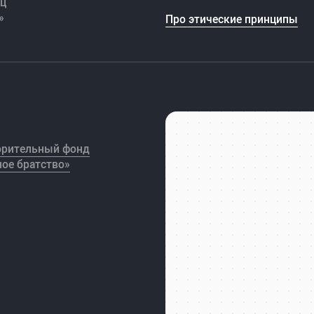
иц
»
Про этические принципы
орительный фонд
ое братство»