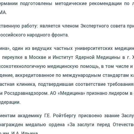
Германии подготовлены методические рекомендации по 
МА.
твенную работу: является членом Экспертного совета пр
оссийского народного фронта.
ицина», один из ведущих частных университетских меди
 переулке в Москве и Институт Ядерной Медицины в г. Х
ысокотехнологичную медицинскую помощь, в том числе и 
дение, аккредитованное по международным стандартам к
и частная клиника, подтвердившая соответствие требован
 Росздравнадзором. АО «Медицина» признано лидером в 
едерации.
ентам академику Г.Е. Ройтбергу присвоено звание Засл
награжден медалью ордена «За заслуги перед Отечество
 им. И.А. Ильина.