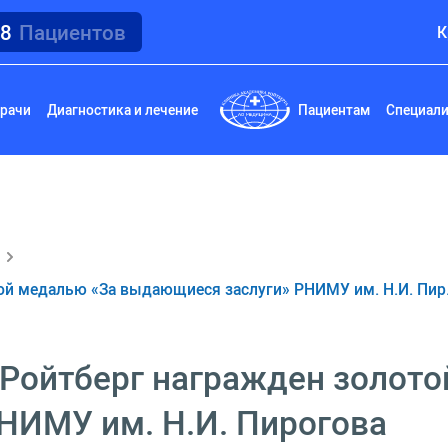
18
Пациентов
К
рачи
Диагностика и лечение
Пациентам
Специал
ой медалью «За выдающиеся заслуги» РНИМУ им. Н.И. Пи
 Ройтберг награжден золото
НИМУ им. Н.И. Пирогова