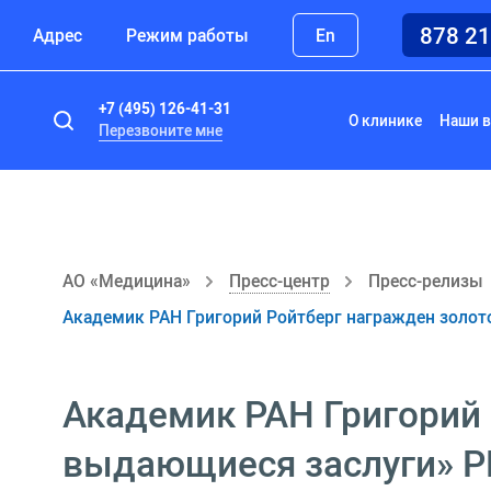
878 2
Адрес
Режим работы
En
+7 (495) 126-41-31
О клинике
Наши в
Перезвоните мне
АО «Медицина»
Пресс-центр
Пресс-релизы
Академик РАН Григорий Ройтберг награжден золот
Академик РАН Григорий
выдающиеся заслуги» Р