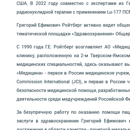
США. В 2022 году совместно с экспертами из 
радионуклидной терапии с применением Lu-177 ПС
Григорий Ефимович Ройтберг активно ведет общес
тематической площадки «Здравоохранение» Общер
С 1990 года Г.Е. Ройтберг возглавляет АО «Мед
клинику, расположенную на 2-м Тверском-Ямском
медицинских специальностей, здесь оказывают в
«Медицина» - первое в России медицинское учреж
Commission International (JCI), и первая в Росси
безопасности медицинской помощи, разработанным
деятельности среди медучреждений Российской Ф
За безупречную работу по оказанию помощи паци
заслуги в здравоохранении Григорий Ефимович 
достижения в области качества - почетной медалью