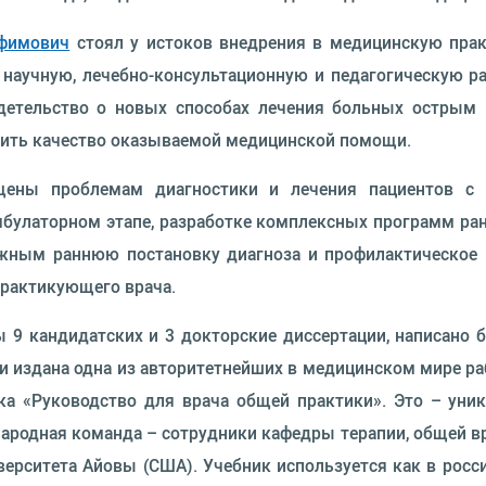
Ефимович
стоял у истоков внедрения в медицинскую прак
научную, лечебно-консультационную и педагогическую р
видетельство о новых способах лечения больных остры
сить качество оказываемой медицинской помощи.
щены проблемам диагностики и лечения пациентов с 
улаторном этапе, разработке комплексных программ ран
жным раннюю постановку диагноза и профилактическое н
практикующего врача.
 кандидатских и 3 док­торские диссертации, написано бо
 и издана одна из авторитетнейших в медицинском мире р
ка «Ру­ководство для врача общей практики». Это – уни
народная команда – сотрудники кафедры терапии, общей в
ерситета Айовы (США). Учебник используется как в росси