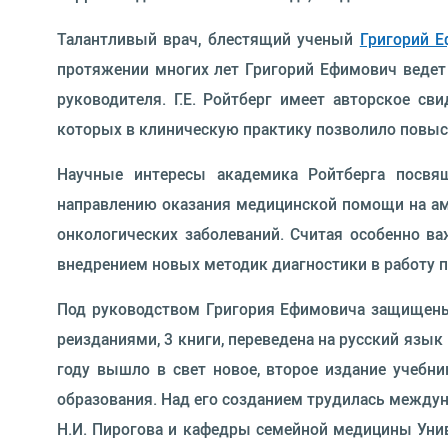
Талантливый врач, блестящий ученый
Григорий 
протяжении многих лет Григорий Ефимович ведет 
руководителя. Г.Е. Ройтберг имеет авторское с
которых в клиническую практику позволило повы
Научные интересы академика Ройтберга посвя
направлению оказания медицинской помощи на амб
онкологических заболеваний. Считая особенно ва
внедрением новых методик диагностики в работу 
Под руководством Григория Ефимо­вича защищены 9
реизданиями, 3 книги, переведена на русский язык
году вышло в свет новое, второе издание учебни
образования. Над его созданием трудилась между
Н.И. Пирогова и ка­федры семейной медицины Унив