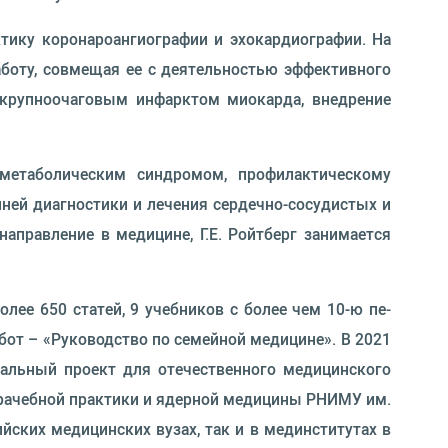
тику коронароангиографии и эхокардиографии. На
аботу, совмещая ее с деятельностью эффективного
м крупноочаговым инфарктом миокарда, внедрение
метаболическим синдромом, профилактическому
ней диагностики и лечения сердечно-сосудистых и
аправление в медицине, Г.Е. Ройтберг занимается
лее 650 статей, 9 учебников с более чем 10-ю пе­
абот – «Руководство по семейной медицине». В 2021
кальный проект для отечествен­ного медицинского
рачебной практики и ядерной ме­дицины РНИМУ им.
йских медицинских вузах, так и в мединститутах в