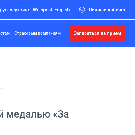
руглосуточно. We speak English
Личный кабинет
Записаться на приём
истам
Страховым компаниям
р…
й медалью «За