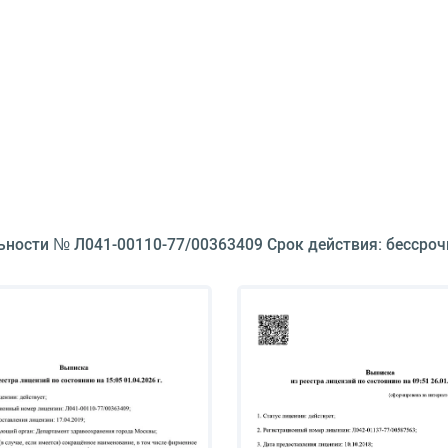
ьности № Л041-00110-77/00363409 Срок действия: бессроч