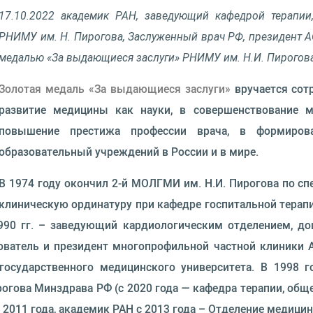
17.10.2022 академик РАН, заведующий кафедрой терапи
РНИМУ им. Н. Пирогова, Заслуженный врач РФ, президент А
медалью
«За выдающиеся заслуги» РНИМУ им. Н.И. Пирогова
Золотая медаль «За выдающиеся заслуги»
вручается сот
развитие медицины как науки, в совершенствование м
повышение престижа профессии врача, в формиров
образовательный учреждений в России и в мире.
В 1974 году окончил 2-й МОЛГМИ им. Н.И. Пирогова по спе
клиническую ординатуру при кафедре госпитальной терапии
990 гг. – заведующий кардиологическим отделением, до
нователь и президент многопрофильной частной клиники
государственного медицинского университета. В 1998 
гова Минздрава РФ (с 2020 года — кафедра терапии, обще
2011 года, академик РАН c 2013 года – Отделение медицин