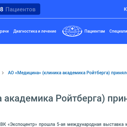
18
Пациентов
К
рачи
Диагностика и лечение
Пациентам
Специал
АО «Медицина» (клиника академика Ройтберга) приняло
 академика Ройтберга) прин
ЦВК «Экспоцентр» прошла 5-ая международная выставка 