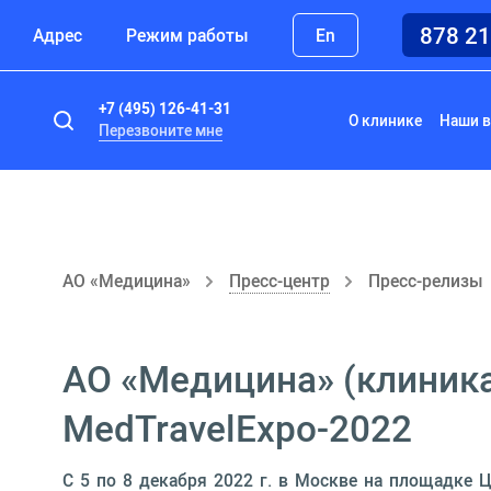
878 2
Адрес
Режим работы
En
+7 (495) 126-41-31
О клинике
Наши в
Перезвоните мне
АО «Медицина»
Пресс-центр
Пресс-релизы
АО «Медицина» (клиника
MedTravelExpo-2022
С 5 по 8 декабря 2022 г. в Москве на площадке 