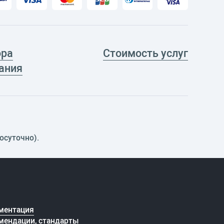
ора
Стоимость услуг
ания
осуточно).
ментация
мендации, стандарты