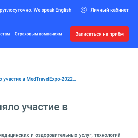
руглосуточно. We speak English
Личный кабинет
Записаться на приём
истам
Страховым компаниям
 участие в MedTravelExpo-2022…
яло участие в
медицинских и оздоровительных услуг, технологий