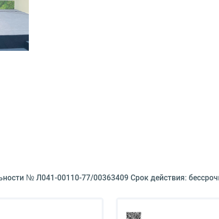
ьности № Л041-00110-77/00363409 Срок действия: бессроч