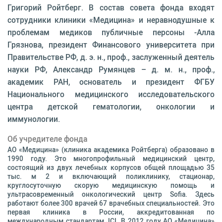
Григорий Ройтберг. В состав совета фонда входят
сотрудники клиники «Медицина» и неравнодушные к
проблемам медиков публичные персоны -Алла
Грязнова, президент Финансового университета при
Правительстве РФ, д. э. н., проф., заслуженный деятель
науки РФ, Александр Румянцев – д. м. н., проф.,
академик РАН, основатель и президент ФГБУ
Национального медицинского исследовательского
центра детской гематологии, онкологии и
иммунологии.
Об учредителе фонда
АО «Медицина» (клиника академика Ройтберга) образовано в
1990 году. Это многопрофильный медицинский центр,
состоящий из двух лечебных корпусов общей площадью 35
тыс. м 2 и включающий поликлинику, стационар,
круглосуточную скорую медицинскую помощь и
ультрасовременный онкологический центр Sofia. Здесь
работают более 300 врачей 67 врачебных специальностей. Это
первая клиника в России, аккредитованная по
международным стандартам JCI. В 2012 году АО «Медицина»