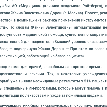
ужбы АО «Медицина» (клиника академика Ройтберга), к.
гова Жанна Валентиновна Дорош (г. Москва). Проект, ре
чество» в номинации «Практика применения инструменто
сти». По словам Жанны Валентиновны, автоматизация не
оступность медицинской помощи, существенно сократить
ивлекательной для пациентов. «Высокий уровень оказыва
базе, — подчеркнула Жанна Дорош. — При этом во главе 
валификацией, работающий на благо пациента».
мощником» для врачей, способным за короткое время ан
иагностике и лечении. Так, в некоторых учреждения
орый уже выявил неожиданные результаты у 51% пациенто
ны специальные ИИ-программы, которые могут помочь в п
нсультации по лекарствам и уходе за пожилыми людьми.
ктуальных проблем здравоохранения: улучшить диагнос