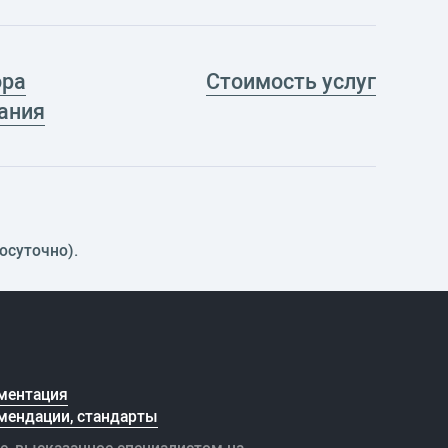
ора
Стоимость услуг
ания
осуточно).
ментация
мендации, стандарты