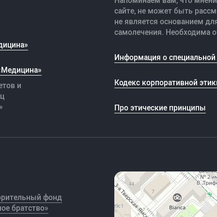
Напоминаем вам, что мнени
сайте, не может быть рассм
не является основанием дл
самолечения. Необходима о
дицина»
Информация о специальной 
 «Медицина»
Кодекс корпоративной этик
етов и
иц
»
Про этические принципы
орительный фонд
ое братство»