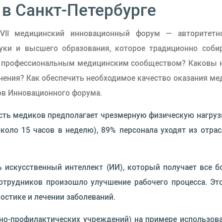
в Санкт-Петербурге
VII медицинский инновационный форум — авторитетно
уки и высшего образования, которое традиционно собир
д профессиональным медицинским сообществом? Каковы н
ения? Как обеспечить необходимое качество оказания ме
ов Инновационного форума.
ть медиков предполагает чрезмерную физическую нагрузк
коло 15 часов в неделю), 89% персонала уходят из отрас
искусственный интеллект (ИИ), который получает все б
сотрудников произошло улучшение рабочего процесса. Эт
остике и лечении заболеваний.
но‑профилактических учреждений) на примере использов