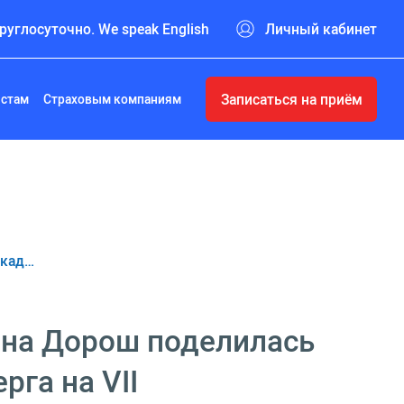
руглосуточно. We speak English
Личный кабинет
Записаться на приём
истам
Страховым компаниям
акад…
на Дорош поделилась
га на VII