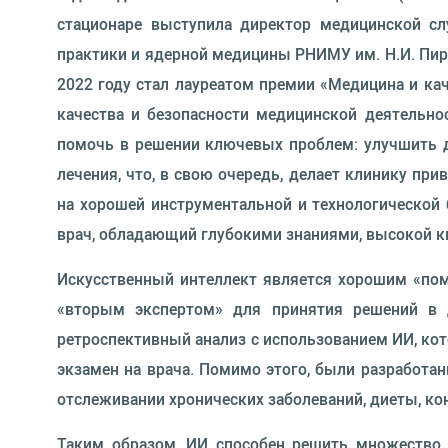
стационаре выступила директор медицинской сл
практики и ядерной медицины РНИМУ им. Н.И. Пиро
2022 году стал лауреатом премии «Медицина и ка
качества и безопасности медицинской деятельно
помочь в решении ключевых проблем: улучшить д
лечения, что, в свою очередь, делает клинику пр
на хорошей инструментальной и технологической 
врач, обладающий глубокими знаниями, высокой к
Искусственный интеллект является хорошим «по
«вторым экспертом» для принятия решений в д
ретроспективный анализ с использованием ИИ, кот
экзамен на врача. Помимо этого, были разработа
отслеживании хронических заболеваний, диеты, ко
Таким образом, ИИ способен решить множество а