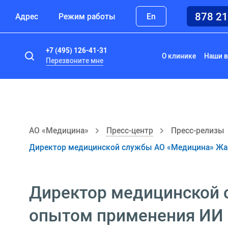
878 2
Адрес
Режим работы
En
+7 (495) 126-41-31
О клинике
Наши в
Перезвоните мне
АО «Медицина»
Пресс-центр
Пресс-релизы
Директор медицинской службы АО «Медицина» Жан
Директор медицинской 
опытом применения ИИ в