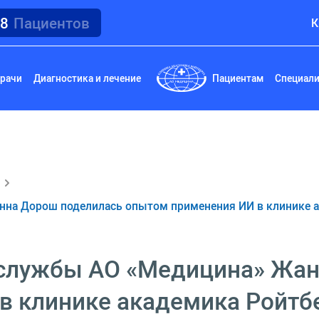
18
Пациентов
К
рачи
Диагностика и лечение
Пациентам
Специал
на Дорош поделилась опытом применения ИИ в клинике 
службы АО «Медицина» Жан
 клинике академика Ройтбер