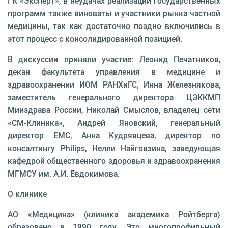
ГК «Эксперт», в неудачах реализации государственных
программ также виноваты и участники рынка частной
медицины, так как достаточно поздно включились в
этот процесс с консолидированной позицией.
В дискуссии приняли участие: Леонид Печатников,
декан факультета управления в медицине и
здравоохранении ИОМ РАНХиГС, Инна Железнякова,
заместитель генерального директора ЦЭККМП
Минздрава России, Николай Смыслов, владелец сети
«СМ‐Клиника», Андрей Яновский, генеральный
директор EMC, Анна Кудрявцева, директор по
консалтингу Philips, Нелли Найговзина, заведующая
кафедрой общественного здоровья и здравоохранения
МГМСУ им. А.И. Евдокимова.
О клинике
АО «Медицина» (клиника академика Ройтберга)
образовано в 1990 году. Это многопрофильный