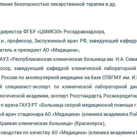
ления безопасностью лекарственной терапии и др.
ый директор ФГБУ «ЦМИКЭЭ» Росздравнадзора,
м.н., профессор, Заслуженный врач РФ, заведующий каф
атель и президент АО «Медицина»,
 ГАУЗ «Республиканская клиническая больница им. Н.А. Се
ессор, заведующий кафедрой клинической лабораторно
России по молекулярной медицине на базе СПбГМУ им. И.
й специалист-эксперт по клинической лабораторной ди
огической академии, эксперт Росстандарта, Росаккредитац
го врача ГАУЗ РТ «Больница скорой медицинской помощи 
ый врач стационара АО «Медицина» (клиника академика Рой
Краевая клиническая больница» (Красноярск),
ководства по качеству АО «Медицина» (клиника академика 