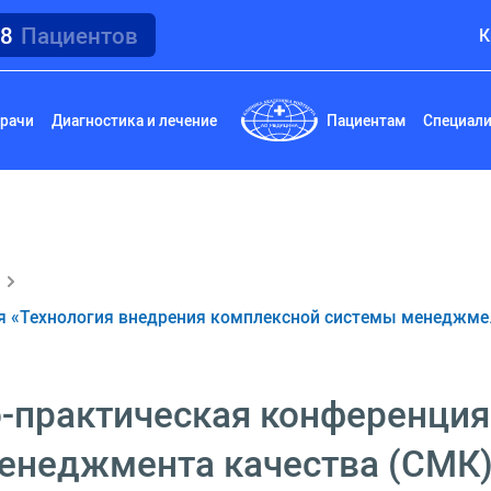
18
Пациентов
К
рачи
Диагностика и лечение
Пациентам
Специал
ия «Технология внедрения комплексной системы менеджм
о-практическая конференция
енеджмента качества (СМК)