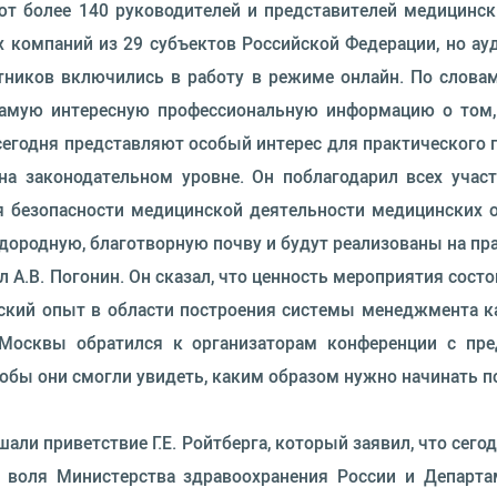
уют более 140 руководителей и представителей медицинс
 компаний из 29 субъектов Российской Федерации, но а
стников включились в работу в режиме онлайн. По слов
самую интересную профессиональную информацию о том, 
егодня представляют особый интерес для практического 
на законодательном уровне. Он поблагодарил всех участ
я безопасности медицинской деятельности медицинских 
лодородную, благотворную почву и будут реализованы на пр
А.В. Погонин. Он сказал, что ценность мероприятия состо
ский опыт в области построения системы менеджмента кач
. Москвы обратился к организаторам конференции с п
обы они смогли увидеть, каким образом нужно начинать п
ли приветствие Г.Е. Ройтберга, который заявил, что сего
 воля Министерства здравоохранения России и Департ