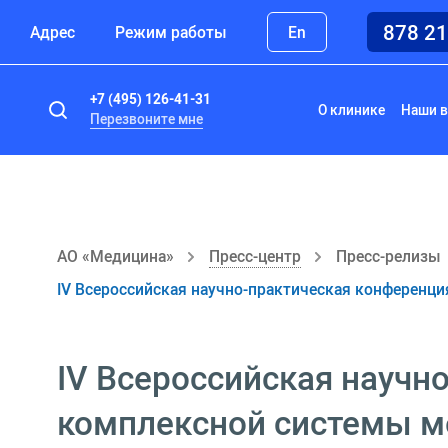
878 2
Адрес
Режим работы
En
+7 (495) 126-41-31
О клинике
Наши в
Перезвоните мне
АО «Медицина»
Пресс-центр
Пресс-релизы
IV Всероссийская научно-практическая конференц
IV Всероссийская научн
комплексной системы м