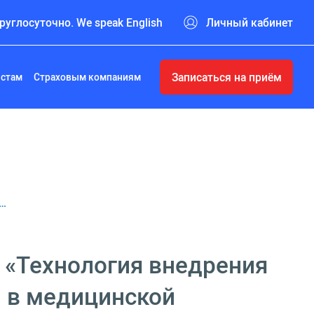
руглосуточно. We speak English
Личный кабинет
Записаться на приём
истам
Страховым компаниям
е…
 «Технология внедрения
 в медицинской