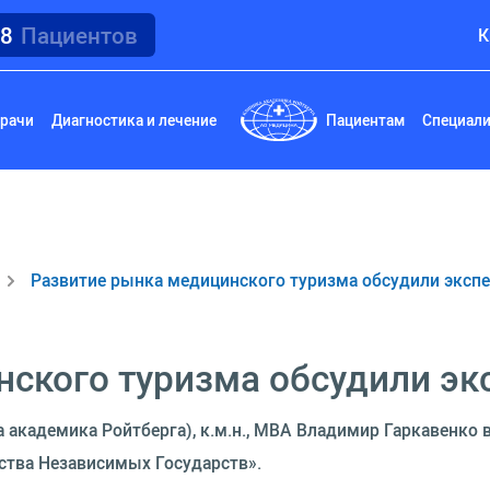
18
Пациентов
К
рачи
Диагностика и лечение
Пациентам
Специал
Развитие рынка медицинского туризма обсудили экспе
ского туризма обсудили эк
 академика Ройтберга), к.м.н., МВА Владимир Гаркавенко
ства Независимых Государств».