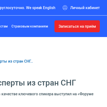
руглосуточно. We speak English
Личный кабинет
Записаться на приём
истам
Страховым компаниям
рты из стран СНГ…
сперты из стран СНГ
 в качестве ключевого спикера выступил на «Форуме