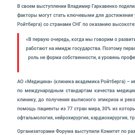
В своем выступлении Владимир Гаркавенко подели
факторы могут стать ключевыми для достижения ус
Ройтберга) со странами СНГ по оказанию высоко
«В первую очередь, когда мы говорим о развити
работают на имидж государства. Поэтому перво
роль не форма собственности, а уровень проф
АО «Медицина» (клиника академика Ройтберга) – им
по международным стандартам качества медицин
клинику, до получения выписного эпикриза и рек
помощь пациенты из 77 стран мира, 30% из котор
офтальмология, нейрохирургия, кардиохирургия, т
Организаторами Форума выступили Комитет по раз