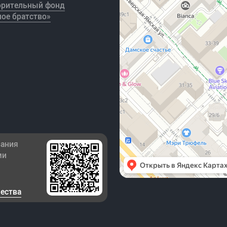
орительный фонд
ое братство»
зания
ми
чества