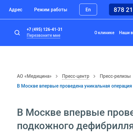
878 2
Адрес
Режим работы
En
+7 (495) 126-41-31
О клинике
Наши в
Перезвоните мне
АО «Медицина»
Пресс-центр
Пресс-релизы
В Москве впервые проведена уникальная операция
В Москве впервые пров
подкожного дефибрилля