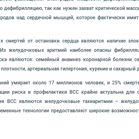
ю дефибрилляцию, так как нужен захват критической мас
ктродов над сердечной мышцей, которое фактически ими
х смертей от остановки сердца являются наличие зло
. Из желудочковых аритмий наиболее опасны фибрилляц
ска являются: семейный анамнез коронарной болезни се
плотности, артериальная гипертония, курение и сахарный 
ний умирает около 17 миллионов человек, и 25% смерт
кации риска и профилактики ВСС крайне актуальна для 
тия ВСС являются желудочковые тахиаритмии – желудо
ременные технологии предоставляют широкие возможнос