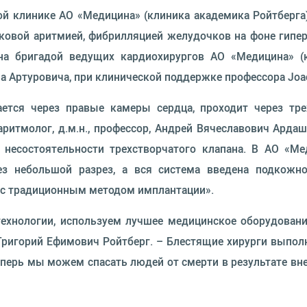
ой клинике АО «Медицина» (клиника академика Ройтберг
ковой аритмией, фибрилляцией желудочков на фоне гипе
на бригадой ведущих кардиохирургов АО «Медицина» (
 Артуровича, при клинической поддержке профессора Joac
ется через правые камеры сердца, проходит через трех
ритмолог, д.м.н., профессор, Андрей Вячеславович Ардаш
несостоятельности трехстворчатого клапана. В АО «Ме
ез небольшой разрез, а вся система введена подкожн
 с традиционным методом имплантации».
хнологии, используем лучшее медицинское оборудовани
ригорий Ефимович Ройтберг. – Блестящие хирурги выпол
еперь мы можем спасать людей от смерти в результате в