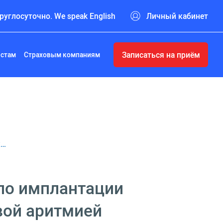
руглосуточно. We speak English
Личный кабинет
Записаться на приём
истам
Страховым компаниям
ж…
по имплантации
вой аритмией