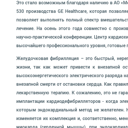
Это стало возможным благодаря наличию в АО «Мед
530 производства GE Healthcare, которая позвол
позволяет выполнять полный спектр вмешательств
лечение. На осень этого года совместно с произ
научно-практической конференции. Центр кардиохи
высочайшего профессионального уровня, готовые п
Желудочковая фибрилляция – это быстрый, нере
жизни, так как может привести к внезапной ос
высокоэнергетического электрического разряда на
внезапной смерти от остановки сердца. Как прав
лекарственную терапию. К сожалению, это не гар
имплантации кардиодефибрилляторов - когда элек
которым эндокардиальный метод не желателен. Н
изменяется их комплекция и, соответственно, мен
миокарда (сердечной мышцы), при эндокардиа