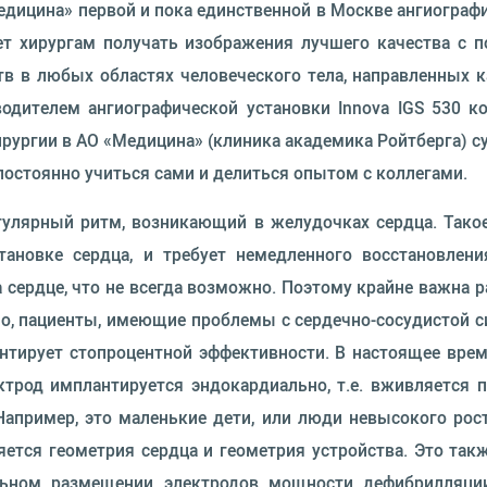
ицина» первой и пока единственной в Москве ангиографи
яет хирургам получать изображения лучшего качества с
 в любых областях человеческого тела, направленных ка
водителем ангиографической установки Innova IGS 530 к
рургии в АО «Медицина» (клиника академика Ройтберга) су
остоянно учиться сами и делиться опытом с коллегами.
гулярный ритм, возникающий в желудочках сердца. Тако
тановке сердца, и требует немедленного восстановле
 сердце, что не всегда возможно. Поэтому крайне важна 
ило, пациенты, имеющие проблемы с сердечно-сосудистой 
антирует стопроцентной эффективности. В настоящее вр
трод имплантируется эндокардиально, т.е. вживляется 
апример, это маленькие дети, или люди невысокого рост
яется геометрия сердца и геометрия устройства. Это та
льном размещении электродов мощности дефибрилляци