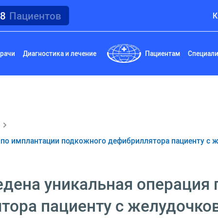
18
Пациентов
К
рачи
Диагностика и лечение
Пациентам
Специал
 по имплантации подкожного дефибриллятора пациенту с 
едена уникальная операция 
тора пациенту с желудочко