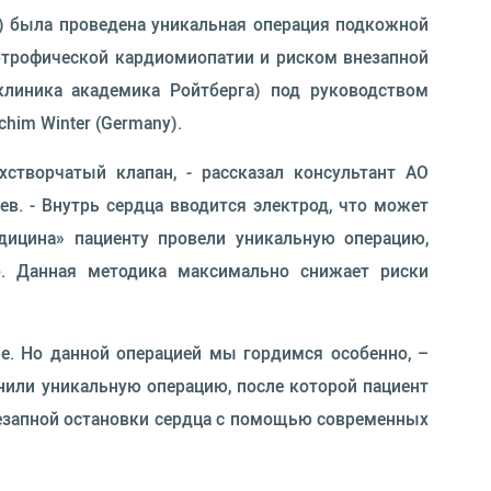
а) была проведена уникальная операция подкожной
ртрофической кардиомиопатии и риском внезапной
клиника академика Ройтберга) под руководством
him Winter (Germany).
створчатый клапан, - рассказал консультант АО
ев. - Внутрь сердца вводится электрод, что может
дицина» пациенту провели уникальную операцию,
о. Данная методика максимально снижает риски
е. Но данной операцией мы гордимся особенно, –
нили уникальную операцию, после которой пациент
незапной остановки сердца с помощью современных