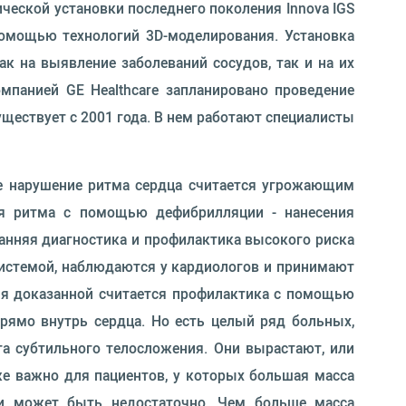
ческой установки последнего поколения Innova IGS
 помощью технологий 3D-моделирования. Установка
к на выявление заболеваний сосудов, так и на их
омпанией GE Healthcare запланировано проведение
ществует с 2001 года. В нем работают специалисты
е нарушение ритма сердца считается угрожающим
ния ритма с помощью дефибрилляции - нанесения
ранняя диагностика и профилактика высокого риска
системой, наблюдаются у кардиологов и принимают
емя доказанной считается профилактика с помощью
прямо внутрь сердца. Но есть целый ряд больных,
а субтильного телосложения. Они вырастают, или
кже важно для пациентов, у которых большая масса
и может быть недостаточно. Чем больше масса