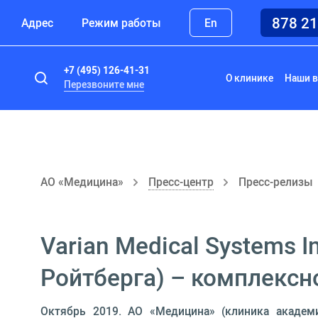
878 2
Адрес
Режим работы
En
+7 (495) 126-41-31
О клинике
Наши в
Перезвоните мне
АО «Медицина»
Пресс-центр
Пресс-релизы
Varian Medical Systems 
Ройтберга) – комплексн
Октябрь 2019. АО «Медицина» (клиника академик