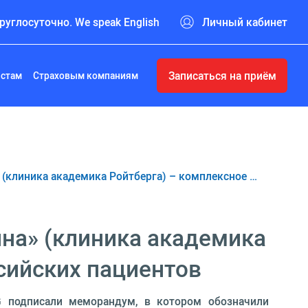
руглосуточно. We speak English
Личный кабинет
Записаться на приём
истам
Страховым компаниям
а» (клиника академика Ройтберга) – комплексное …
цина» (клиника академика
ссийских пациентов
 AG подписали меморандум, в котором обозначили