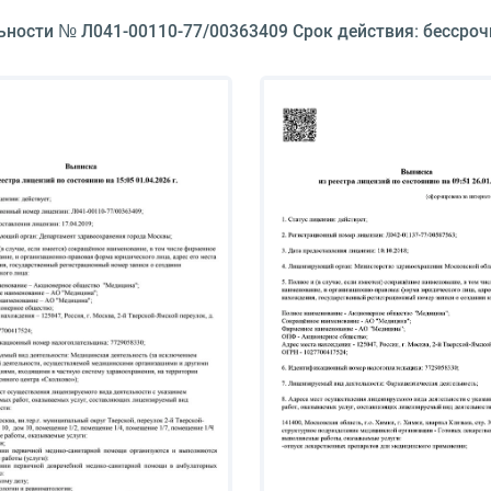
ьности № Л041-00110-77/00363409 Срок действия: бессроч