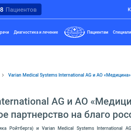
18
Пациентов
К
рачи
Диагностика и лечение
Пациентам
Специал
Varian Medical Systems International AG и АО «Медицин
International AG и АО «Меди
ое партнерство на благо ро
а Ройтберга) и Varian Medical Systems International