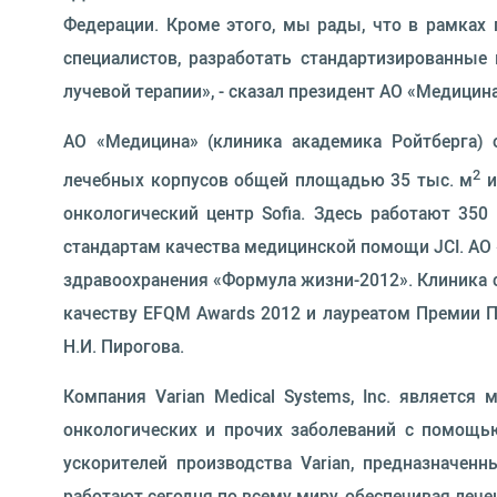
Федерации. Кроме этого, мы рады, что в рамках
специалистов, разработать стандартизированные
лучевой терапии», - сказал президент АО «Медицин
АО «Медицина» (клиника академика Ройтберга) 
2
лечебных корпусов общей площадью 35 тыс. м
и
онкологический центр Sofia. Здесь работают 35
стандартам качества медицинской помощи JCI. АО
здравоохранения «Формула жизни-2012». Клиника 
качеству EFQM Awards 2012 и лауреатом Премии П
Н.И. Пирогова.
Компания Varian Medical Systems, Inc. являетс
онкологических и прочих заболеваний с помощью
ускорителей производства Varian, предназначен
работают сегодня по всему миру, обеспечивая лече