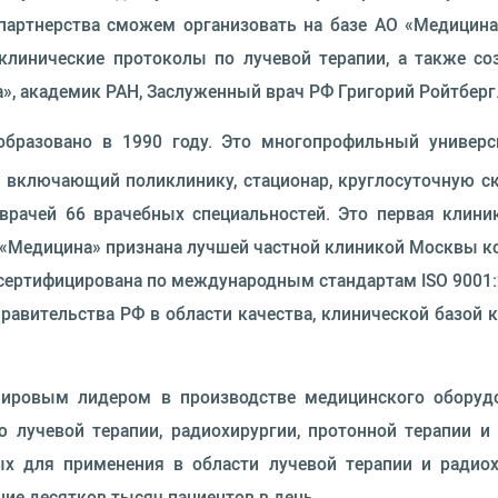
 партнерства сможем организовать на базе АО «Медицина
 клинические протоколы по лучевой терапии, а также с
а», академик РАН, Заслуженный врач РФ Григорий Ройтберг
образовано в 1990 году. Это многопрофильный универс
 включающий поликлинику, стационар, круглосуточную 
0 врачей 66 врачебных специальностей. Это первая клин
 «Медицина» признана лучшей частной клиникой Москвы 
сертифицирована по международным стандартам ISO 9001:2
равительства РФ в области качества, клинической базо
я мировым лидером в производстве медицинского обору
 лучевой терапии, радиохирургии, протонной терапии и
ных для применения в области лучевой терапии и радиох
ние десятков тысяч пациентов в день.