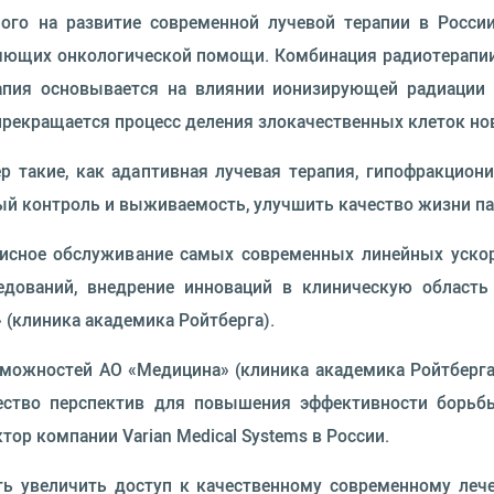
ного на развитие современной лучевой терапии в Росс
ляющих онкологической помощи. Комбинация радиотерапи
апия основывается на влиянии ионизирующей радиации 
прекращается процесс деления злокачественных клеток но
 такие, как адаптивная лучевая терапия, гипофракцион
ый контроль и выживаемость, улучшить качество жизни па
висное обслуживание самых современных линейных уско
ледований, внедрение инноваций в клиническую област
(клиника академика Ройтберга).
можностей АО «Медицина» (клиника академика Ройтберга
ество перспектив для повышения эффективности борьб
тор компании Varian Medical Systems в России.
ь увеличить доступ к качественному современному лече