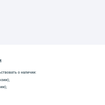
и
ьствовать о наличии:
нзии);
ии);