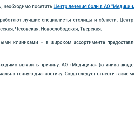
», необходимо посетить
Центр лечения боли в АО "Медицин
работают лучшие специалисты столицы и области. Центр
ская, Чеховская, Новослободская, Тверская.
ьными клиниками – в широком ассортименте предоставл
еобходимо выявить причину. АО «Медицина» (клиника ака
льно точную диагностику. Сюда следует отнести такие ме