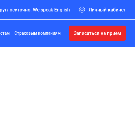
руглосуточно. We speak English
Личный кабинет
Записаться на приём
истам
Страховым компаниям