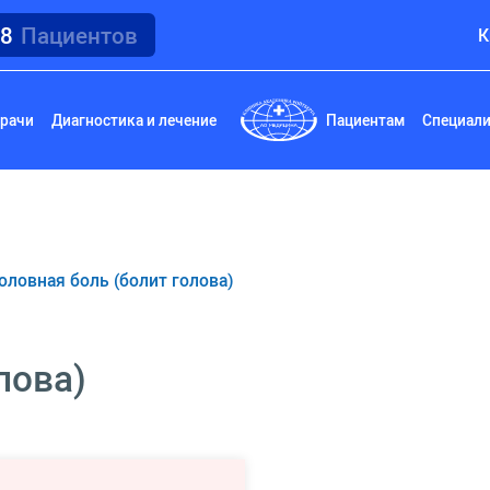
18
Пациентов
К
рачи
Диагностика и лечение
Пациентам
Специал
оловная боль (болит голова)
лова)