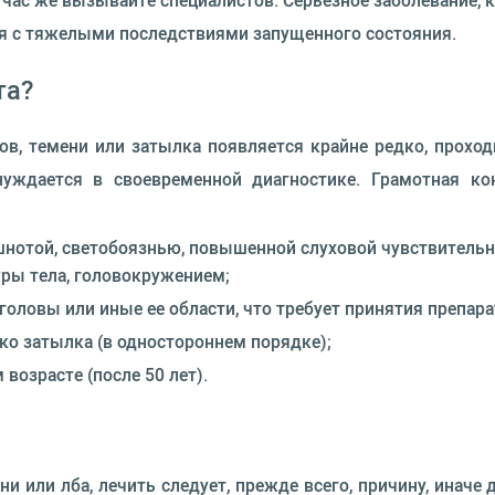
 час же вызывайте специалистов. Серьезное заболевание, 
ся с тяжелыми последствиями запущенного состояния.
та?
ков, темени или затылка появляется крайне редко, проход
уждается в своевременной диагностике. Грамотная кон
шнотой, светобоязнью, повышенной слуховой чувствительн
ры тела, головокружением;
головы или иные ее области, что требует принятия препа
ько затылка (в одностороннем порядке);
возрасте (после 50 лет).
ени или лба, лечить следует, прежде всего, причину, инач