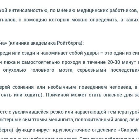
окой интенсивностью, по мнению медицинских работников,
сигналов, с помощью которых можно определить, в каких
на» (клиника академика Ройтберга):
спереди или сзади и напоминает собой удары – это один из
ии лежа и самостоятельно проходя в течение 20-30 мину
 опухолью головного мозга, серьезными последстви
ерей сознания или необычным поведением человека, а
тоять или ходить). Причиной может стать опасное для ж
есте с увеличившейся резко или нарастающей температуро
ктерные симптомы менингита, положительный исход лечен
ерга) функционирует круглосуточное отделение «Скорой