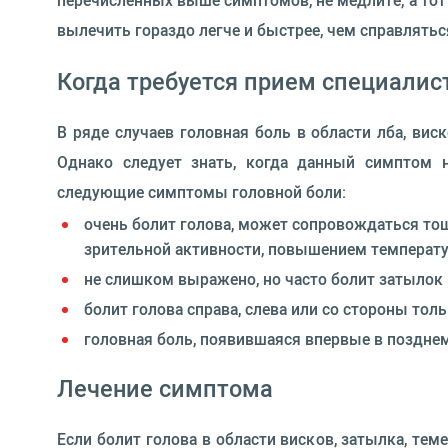
перечисленных выше симптомов, не медлите, а тот
вылечить гораздо легче и быстрее, чем справлять
Когда требуется прием специалис
В ряде случаев головная боль в области лба, вис
Однако следует знать, когда данный симптом н
следующие симптомы головной боли:
очень болит голова, может сопровождаться то
зрительной активности, повышением температу
не слишком выражено, но часто болит затылок 
болит голова справа, слева или со стороны тол
головная боль, появившаяся впервые в позднем 
Лечение симптома
Если болит голова в области висков, затылка, тем