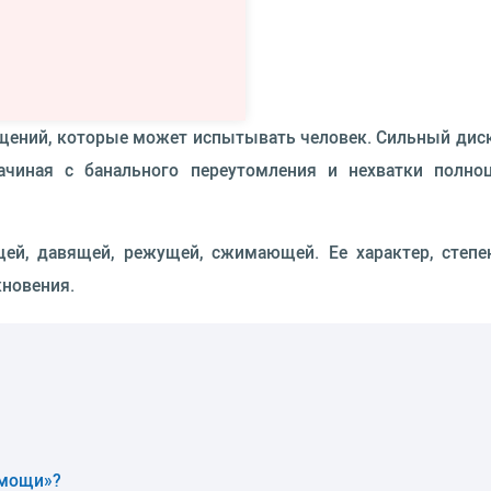
щений, которые может испытывать человек. Сильный диско
ачиная с банального переутомления и нехватки полноц
й, давящей, режущей, сжимающей. Ее характер, степен
новения.
омощи»?