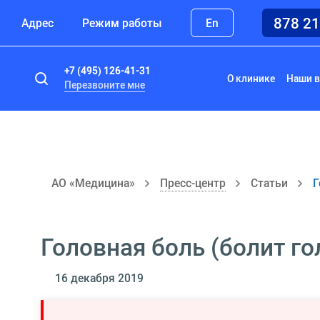
878 2
Адрес
Режим работы
En
+7 (495) 126-41-31
О клинике
Наши в
Перезвоните мне
АО «Медицина»
Пресс-центр
Статьи
Г
Головная боль (болит го
16 декабря 2019