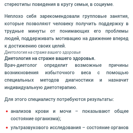
стереотипы поведения в кругу семьи, в социуме.
Неплохо себя зарекомендова­ли групповые занятия,
которые позволяют человеку получить поддержку в
трудные минуты от понимающих его проблемы
людей, поддерживать мотива­цию на движение вперед
к дости­жению своих целей.
Диетология на страже вашего здоровья
Диетология на страже вашего здоровья.
Врач-диетолог определит воз­можные причины
возникнове­ния избыточного веса с помощью
специальных методов диаг­ностики и назначит
индивиду­альную диетотерапию.
Для этого специалисту потребу­ются результаты:
анализов крови и мочи – показывают общее
состояние организма);
ультразвукового исследова­ния – состояние органов