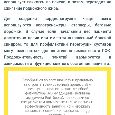
использу­ет гликоген из печени, а потом переходит на
сжигание подкож­ного жира.
Для создания кардионагрузки чаще всего
используются вело­тренажеры, степперы, беговые
дорожки. В случае если началь­ный вес пациента
достаточно велик или имеется выраженный болевой
синдром, то для про­филактики перегрузки суста­вов
могут назначаться дополнительно гимнастика и ЛФК.
Продолжительность занятий варьиру­ется в
зависимости от функционального состояния пациента.
Разобраться во всех нюансах и пра­вильно
выстроить тренировоч­ный процесс Вам
помогут специа­листы зала лечебной
физкультуры АО «Медицина» (клиника
акаде­мика Ройтберга). Тренировки со
специалистом помогут не толь­ко повысить
эффективность занятий, но и избежать
возмож­ных ошибок и нанесения вреда