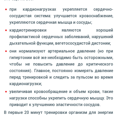
при кардионагрузках укре­пляется сердечно-
сосудистая система: улучшается кровоснабжение,
укрепляются сер­дечная мышца и сосуды;
кардиотренировки являются хорошей
профилактикой сер­дечных заболеваний, нарушений
дыхательной функции, вегетосо­судистой дистонии;
они нормализуют арте­риальное давление (но при
гипертонии всё же необходи­мо быть осторожными,
чтобы не повысить давление до крити­ческого
состояния). Главное, постоянно измерять давление
перед тренировкой и следить за пуль­сом во время
кардионагрузки;
увеличивая кровообращение и объем крови, такие
нагрузки способны укрепить сердечную мышцу. Это
приводит к улучше­нию эластичности сосудов.
В первые 20 минут тренировки организм для энергии