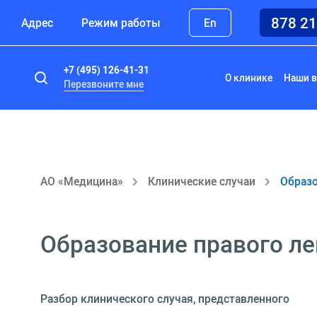
878 2
Адрес
Режим работы
En
+7 (495) 126-41-31
О клинике
Наши в
Перезвоните мне
АО «Медицина»
Клинические случаи
Образо
Образование правого ле
Разбор клинического случая, представленного