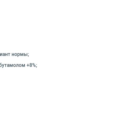
риант нормы;
ьбутамолом +8%;