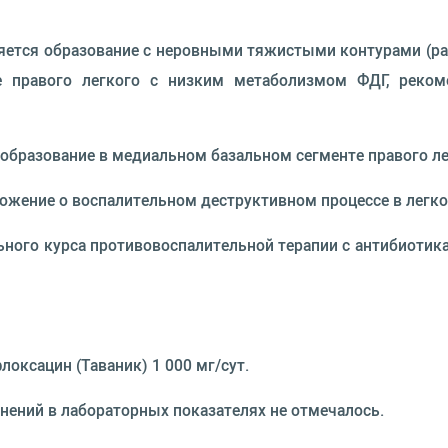
еляется образование с неровными тяжистыми контурами (р
е правого легкого с низким метаболизмом ФДГ, реком
 образование в медиальном базальном сегменте правого ле
жение о воспалительном деструктивном процессе в легком
ьного курса противовоспалительной терапии с антибиоти
локсацин (Таваник) 1 000 мг/сут.
енений в лабораторных показателях не отмечалось.