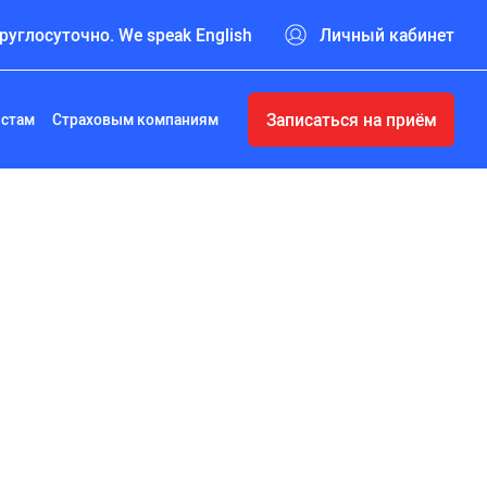
руглосуточно. We speak English
Личный кабинет
Записаться на приём
истам
Страховым компаниям