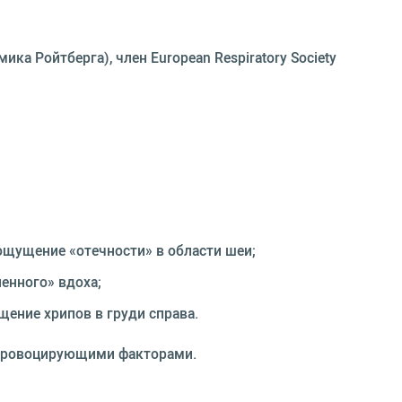
ка Ройтберга), член European Respiratory Society
ощущение «отечности» в области шеи;
енного» вдоха;
ение хрипов в груди справа.
с провоцирующими факторами.