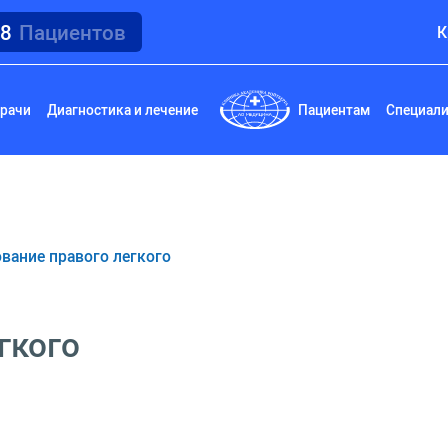
18
Пациентов
К
рачи
Диагностика и лечение
Пациентам
Специал
вание правого легкого
гкого