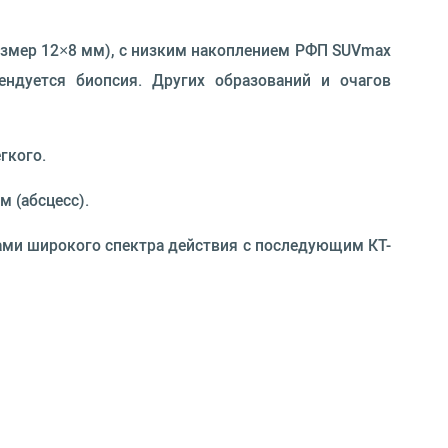
азмер 12×8 мм), с низким накоплением РФП SUVmax
ендуется биопсия. Других образований и очагов
гкого.
 (абсцесс).
ками широкого спектра действия с последующим КТ-