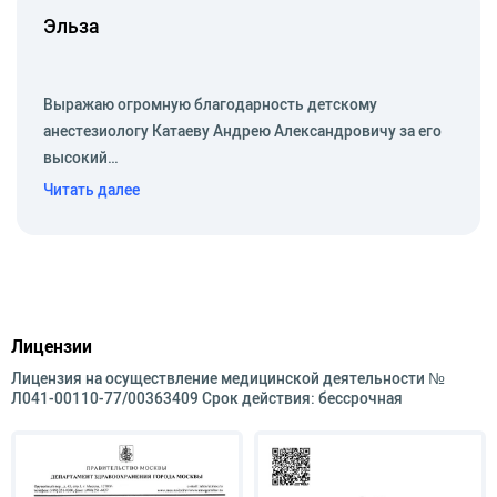
анестезиологическое обеспечение плановых и
Эльза
экстренных операций (хирургия, травматология,
акушерство, гинекология, ЛОР) у детей и
взрослых.
Выражаю огромную благодарность детскому
2011 г. – повышение квалификации по
анестезиологу Катаеву Андрею Александровичу за его
специальности «Анестезиология и
высокий…
реаниматология» на базе ФУВ МОНИКИ (Москва).
Читать далее
Лицензии
Лицензия на осуществление медицинской деятельности №
Л041-00110-77/00363409 Срок действия: бессрочная