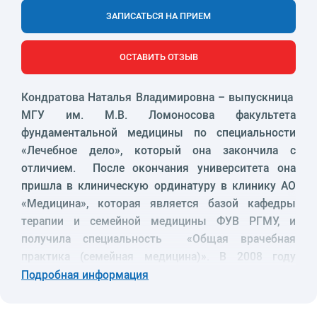
ЗАПИСАТЬСЯ НА ПРИЕМ
ОСТАВИТЬ ОТЗЫВ
Кондратова Наталья Владимировна – выпускница
МГУ им. М.В. Ломоносова факультета
фундаментальной медицины по специальности
«Лечебное дело», который она закончила с
отличием. После окончания университета она
пришла в клиническую ординатуру в клинику АО
«Медицина», которая является базой кафедры
терапии и семейной медицины ФУВ РГМУ, и
получила специальность «Общая врачебная
практика (семейная медицина)». В 2008 году
Наталья Владимировна прошла профессиональную
Подробная информация
переподготовку по специальности «Организация
здравоохранения» и возглавила стационар.