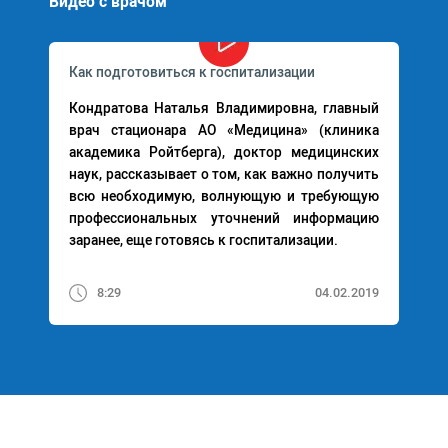
Видео с врачом
системе EFQM. Имеет Благодарность
Департамента здравоохранения г. Москвы,
Почетную грамоту Департамента здравоохранения
Как подготовиться к госпитализации
г. Москвы, Благодарность Министерства
Кондратова Наталья Владимировна, главный
здравоохранения и социального развития
врач стационара АО «Медицина» (клиника
Российской Федерации. В 2019 году получила
академика Ройтберга), доктор медицинских
Почетную грамоту Министерства
наук, рассказывает о том, как важно получить
здравоохранения и социального развития
всю необходимую, волнующую и требующую
Российской Федерации.
профессиональных уточнений информацию
заранее, еще готовясь к госпитализации.
8:29
04.02.2019