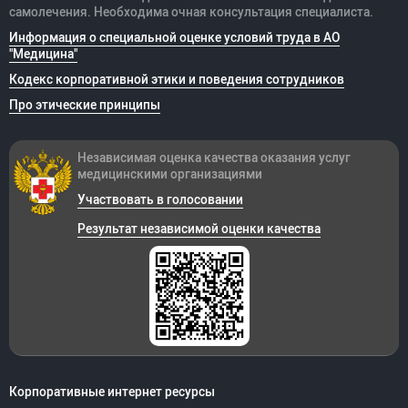
самолечения. Необходима очная консультация специалиста.
грант Фонда малых форм предпринимательства в
Информация о специальной оценке условий труда в АО
научно-технической сфере, 2014 г.
"Медицина"
Лауреат конкурса молодых ученых РАН «11
Кодекс корпоративной этики и поведения сотрудников
Международного интернет-конгресса», Москва,
Про этические принципы
2022г.
Независимая оценка качества оказания
услуг
Победитель конкурса на лучшую клиническую
медицинскими организациями
работу, 2015 г.
Участвовать в голосовании
Победитель конкурса стендовых докладов и
Результат независимой оценки качества
литературных обзоров молодых ученых, г. Омск,
2015 г.
Сертификаты
PR -терапия RegenLab (Швейцария), 2024 г.
Global Learning Conference 2024: EDS&HSD From
Head to Toe, Emirates Society for rheumatology
Корпоративные интернет ресурсы