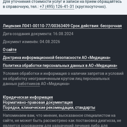
Для уточнения стоимости услуг и записи на прием обращайтесь
Обладатель патента на изобретение «Способ
в справочную, тел.:
+7 (495) 126-41-31
(круглосуточно).
прогнозирования риска возникновения
остеоартроза у лиц с гипермобильностью
суставов».
Лицензия Л041-00110-77/00363409 Срок действия: бессрочная
Дата создания документа: 16.08.2024
Соавтор Федерального руководства для врачей:
«Дисплазия соединительной ткани в практике
Документ изменён: 04.08.2026
врачей первичного звена здравоохранения», 2016
О сайте
г.
Доктрина информационной безопасности АО «Медицина»
Политика обработки персональных данных в АО «Медицина»
Автор монографии «Синдром гипермобильности
Условия обработки и информация о наличии запретов и условий
суставов: эпидемиология, патогенез, диагностика,
на обработку неограниченным кругом лиц персональных
тактика ведения пациентов в амбулаторной
данных
работников
АО «Медицина»
практике», Saarbrucken, 2013, ISBN: 9783659459498,
S. 88, LAMBERT Academic Publishing.
Юридическая информация
Нормативно-правовая документация
Победитель конкурса «Лучший молодой ученый
Порядки, клинические рекомендации, стандарты
России», 2015 г.
Напоминаем вам, что мнение, высказанное специалистом на
сайте, не может быть рассмотрено как постановка диагноза, не
Победитель всероссийского конкурса У.М.Н.И.К.,
является основанием для назначений лечения либо для