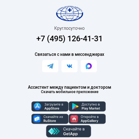
исследовательский институт ревматологии им.
В.А. Насоновой», преподаватель-ревматолог, г.
Москва.
Круглосуточно
2023 г. – Specialist Rheumatologist, DHA, Dubai
+7 (495) 126-41-31
2024 г. – врач-ревматолог клиники Point of Care,
Сколково.
Связаться с нами в мессенджерах
2019, 2024 г. – врач-ревматолог АО «Медицина»
(клиника академика Ройтберга).
Ассистент между пациентом и доктором
Специализация
Скачать мобильное приложение
Специализируется на диагностике и лечении:
остеоартрита, дисплазии соединительной ткани
(гипермобильный тип синдрома Элерса-Данло,
несовершенный остеогенез), ревматоидного
артрита, остеопороза, остеомаляции,