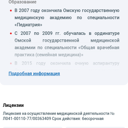
Образование
В 2007 году окончила Омскую государственную
медицинскую академию по специальности
«Педиатрия»
С 2007 по 2009 гг. обучалась в ординатуре
Омской государственной медицинской
академии по специальности «Общая врачебная
практика (семейная медицина)»
В 2015 году окончила очную аспирантуру
Омского государственного медицинского
Подробная информация
университета по специальности «Внутренние
болезни»
В 2015 году защитила кандидатскую
диссертацию по теме: «Остеоартроз у пациентов
Лицензии
с семейной гипермобильностью суставов:
Лицензия на осуществление медицинской деятельности №
клинико-генеалогический анализ,
Л041-00110-77/00363409 Срок действия: бессрочная
стратификация риска возникновения и типа