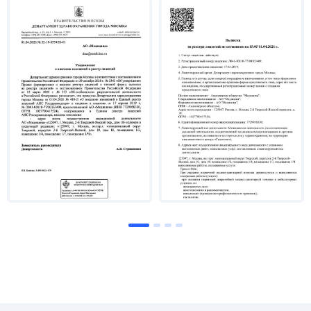
прогрессирования».
В 2016 году прошла профессиональную
переподготовку по специальности
«Ревматология» (г. Омск)
В 2024 году прошла профессиональную
переподготовку «Data Science в медицине» ( г.
Москва )
Опыт работы
С 2016 по 2019 гг. – врач-ревматолог клиники
ФГБОУ ВО «Омский государственный
медицинский университет», клиники
«Максимед», ассистент кафедры внутренних
болезней и поликлинической терапии Омского
государственного медицинского университета,
г. Омск.
С 2019 по 2022 гг. – ФГБНУ «Научно-