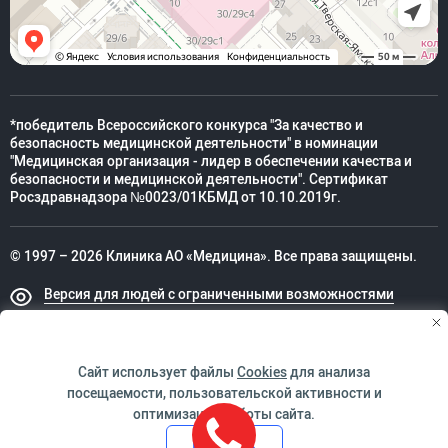
Санкт-Петербург, 2023 г.
«Ультразвуковая диагностика в ортопедии», г.
Казань, 2022 г.
Ehlers-Danlos Syndrome ECHO Clinicians
UK/Europe (CLN10B), 2022 г.
*победитель Всероссийского конкурса "За качество и
безопасность медицинской деятельности" в номинации
Ehlers-Danlos Syndrome ECHO Allied Health
"Медицинская организация - лидер в обеспечении качества и
Professionals North America Drop-in Sessions,
безопасности и медицинской деятельности". Сертификат
Росздравнадзора №0023/01КБМД от 10.10.2019г.
2022 г.
«Техника внутрисуставных и внесуставных
© 1997 – 2026 Клиника АО «Медицина». Все права защищены.
манипуляций на конечностях под контролем
ультрасонографии», г. Москва, 2022 г.
Версия для людей с ограниченными возможностями
Аутологичная клеточная регенерация при
повреждениях и заболеваниях костно-
Техническая поддержка
мышечной системы (PRP – терапия), г. Москва,
Сайт использует файлы
Cookies
для анализа
2022 г.
посещаемости, пользовательской активности и
оптимизации работы сайта.
Современные возможности диагностики,
ИМЕЮТСЯ ПРОТИВОПОКАЗАНИЯ. НЕОБХОДИМО
лечения и мониторинга остеопороза, г. Москва,
Принять