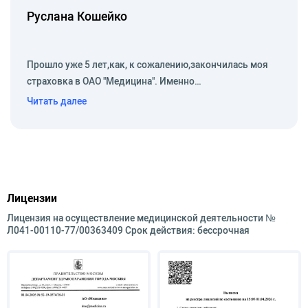
Руслана Кошейко
Фоминска Московской области;
– 1985–1988 гг. – врач-терапевт 2-
го терапевтического отделения ЦРБ г. Наро-
Прошло уже 5 лет,как, к сожалению,закончилась моя
Фоминска;
страховка в ОАО "Медицина". Именно…
Читать далее
– 1990–1998 гг. – зав. кардиологическим
отделением ЦРБ г. Наро-Фоминска;
– 1998–2000 гг. – врач функциональной
диагностики кардиологического диспансера
КЗ г. Москвы.
Лицензии
Дополнительное обучение:
Лицензия на осуществление медицинской деятельности №
Л041-00110-77/00363409 Срок действия: бессрочная
– 1992 г. – «Клиническая ЭКГ» в ММСИ им. Н.А.
Семашко;
– 1996 г. – «Чрезпищеводная электростимуляция»
в ВНКЦ;