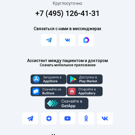
мониторирование АД; эхокардиография; стресс-
Круглосуточно
эхокардиография; функция внешнего дыхания,
+7 (495) 126-41-31
включая бодиплетизмографию;
кардиотокография.
Связаться с нами в мессенджерах
С 2000 г. и по настоящее время работает врачом
ФД в клинике АО «Медицина».
Ассистент между пациентом и доктором
Скачать мобильное приложение