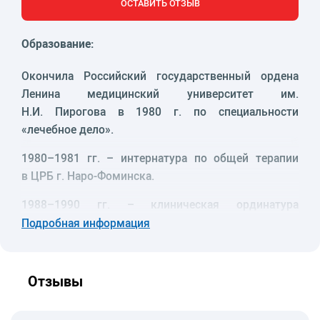
ОСТАВИТЬ ОТЗЫВ
Образование:
Окончила Российский государственный ордена
Ленина медицинский университет им.
Н.И. Пирогова в 1980 г. по специальности
«лечебное дело».
1980
–1981 гг. – интернатура по общей терапии
в ЦРБ г. Наро-Фоминска.
1988
–1990 гг. – клиническая ординатура
по специальности «внутренние болезни»
Подробная информация
в МОНИКИ им. Н.И. Владимирского.
Опыт работы:
Отзывы
– 1981–1985 гг. – врач-терапевт стационара
медсанчасти шелкового комбината г. Наро-