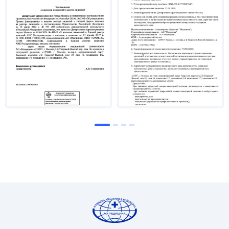
– 1998 г. – «Хокардиография» в ВНКЦ;
– 2000 г. – сертификационный цикл по ФД в РМА;
– 2004 г. – сертификационный цикл
по ФД в РМАПО;
– 2005 г. – «Чрезпищеводная эхокардиография»
в ВНЦХ;
– 2007 г. – «хокардиография плода» в ССХ им.
Н.А. Бакулева.
Область научных и практических интересов:
Функциональная диагностика. Владеет
следующими методиками: ЭКГ, включая
нагрузочные пробы и холтеровское
мониторирование; холтеровское