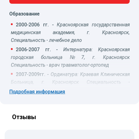
Образование
2000-2006 гг. -
Красноярская государственная
медицинская академия, г. Красноярск,
Специальность - лечебное дело
2006-2007 гг. -
Интернатура: Красноярская
городская больница №7, г. Красноярск
Специальность - врач травматолог-ортопед
2007-2009гг. -
Ординатура: Краевая Клиническая
Больница, г. Красноярск Специальность -
травматология ортопедия
Подробная информация
Область научных и практических интересов:
Владеет артроскопией, операциями на коленном
Отзывы
суставе.