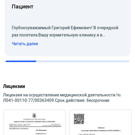
Пациент
проведение диагностических ПЭТ/КТ-
исследований;
расшифровка данных рентгенологических
Глубокоуважаемый Григорий Ефимович! В очередной
исследований различных органов и систем.
раз посетила Вашу изумительную клинику и в…
В 1993 г. присвоена первичная специализация
Читать далее
по рентгенологии.
В 2014 г. прошла курс повышения
квалификации «Лучевая диагностика в
онкологии: TNM + RECIST» в Негосударственном
образовательном частном учреждении
Лицензии
послевузовского и дополнительного
Лицензия на осуществление медицинской деятельности №
профобразования «Международный институт
Л041-00110-77/00363409 Срок действия: бессрочная
постдипломного медицинского образования».
В 2016 г. во время повышения квалификации в
частном учреждении дополнительного
профессионального образования «Медицинская