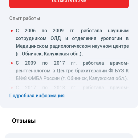
ОСТАВИТЬ ОТЗЫВ
Опыт работы
С 2006 по 2009 гг. работала научным
сотрудником ОЛД и отделения урологии в
Медицинском радиологическом научном центре
(г. Обнинск, Калужская обл.).
С 2009 по 2017 гг. работала врачом-
рентгенологом в Центре брахитерапии ФГБУЗ К
Б№8 ФМБА России (г. Обнинск, Калужская обл.).
С 2017 по 2018 гг. работала врачом-
рентгенологом КТ в АО «Семейный доктор»
Подробная информация
(Москва).
С 2018 г. работает врачом-радиологом ПЭТ/КТ в
Отзывы
АО «Медицина» (клиника академика
Ройтберга).
Специализация