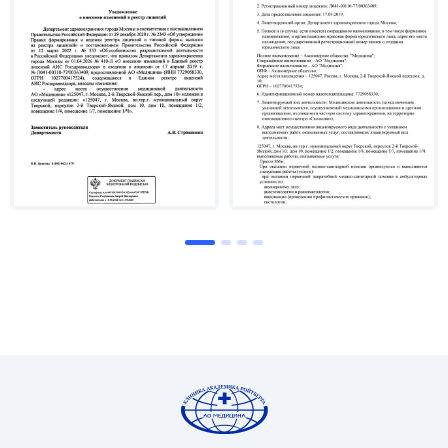
школа ЕМС» освоена программа «МРТ
предстательной железы».
В 2017 г. пройдены курсу повышения
квалификации в ЧУ ДПО «Аз» по программе
«Магнитно-резонансная томография» (для
врачей).
Является соавтором более 40 статей в журналах и
сборниках в России и за рубежом. Выступала с
докладами на различных научных конференциях
по вопросам диагностики в онкологии и
радиологии.