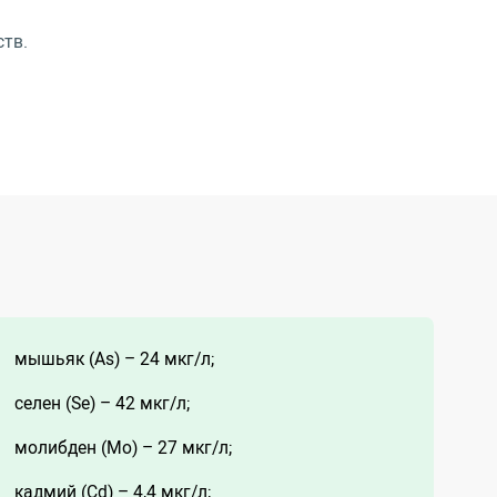
ств.
мышьяк (As) – 24 мкг/л;
селен (Se) – 42 мкг/л;
молибден (Mo) – 27 мкг/л;
кадмий (Cd) – 4,4 мкг/л;