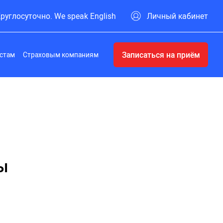
руглосуточно. We speak English
Личный кабинет
Записаться на приём
стам
Страховым компаниям
ы