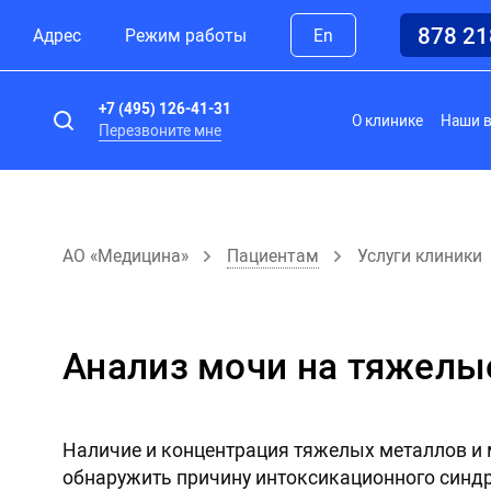
878 2
Адрес
Режим работы
En
+7 (495) 126-41-31
О клинике
Наши 
Перезвоните мне
АО «Медицина»
Пациентам
Услуги клиники
Анализ мочи на тяжел
Наличие и концентрация тяжелых металлов и
обнаружить причину интоксикационного синдр