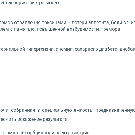
еблагоприятных регионах;
омов отравления токсинами – потери аппетита, боли в жив
блем с памятью, повышенной возбудимости, тремора;
териальной гипертензии, анемии, сахарного диабета, дисба
чи, собранная в специальную емкость, предназначенную
ключить искажение результата.
 атомно-абсорбционной спектрометрии.