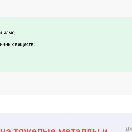
анизме;
ичных веществ;
 на тяжелые металлы и
Дл