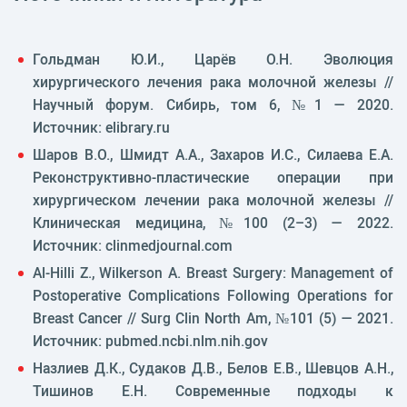
Гольдман Ю.И., Царёв О.Н. Эволюция
хирургического лечения рака молочной железы //
Научный форум. Сибирь, том 6, №1 — 2020.
Источник: elibrary.ru
Шаров В.О., Шмидт А.А., Захаров И.С., Силаева Е.А.
Реконструктивно-пластические операции при
хирургическом лечении рака молочной железы //
Клиническая медицина, №100 (2–3) — 2022.
Источник: clinmedjournal.com
Al-Hilli Z., Wilkerson A. Breast Surgery: Management of
Postoperative Complications Following Operations for
Breast Cancer // Surg Clin North Am, №101 (5) — 2021.
Источник: pubmed.ncbi.nlm.nih.gov
Назлиев Д.К., Судаков Д.В., Белов Е.В., Шевцов А.Н.,
Тишинов Е.Н. Современные подходы к