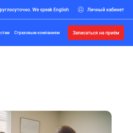
руглосуточно. We speak English
Личный кабинет
Записаться на приём
истам
Страховым компаниям