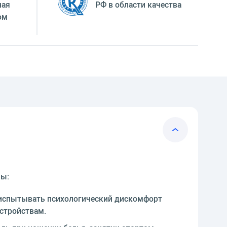
ная
РФ в области качества
ом
мы:
 испытывать психологический дискомфорт
сстройствам.