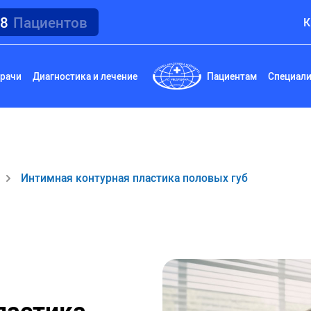
18
Пациентов
К
рачи
Диагностика и лечение
Пациентам
Специал
Интимная контурная пластика половых губ
ластика