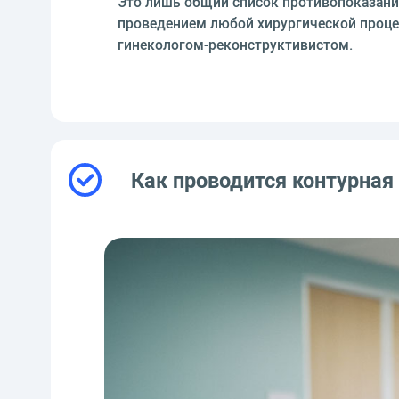
Это лишь общий список противопоказани
проведением любой хирургической проц
гинекологом-реконструктивистом.
Как проводится контурная