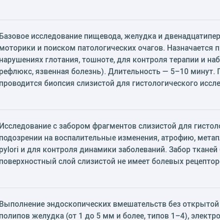
Базовое исследование пищевода, желудка и двенадцатипер
моторики и поиском патологических очагов. Назначается п
нарушениях глотания, тошноте, для контроля терапии и на
рефлюкс, язвенная болезнь). Длительность — 5–10 минут.
проводится биопсия слизистой для гистологического иссл
Исследование с забором фрагментов слизистой для гистол
подозрении на воспалительные изменения, атрофию, метапл
pylori и для контроля динамики заболеваний. Забор ткане
поверхностный слой слизистой не имеет болевых рецептор
Выполнение эндоскопических вмешательств без открытой 
полипов желудка (от 1 до 5 мм и более, типов 1–4), элект