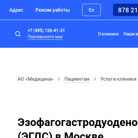
878 2
Адрес
Режим работы
En
+7 (495) 126-41-31
О клинике
Наши в
Перезвоните мне
АО «Медицина»
Пациентам
Услуги клиники
Эзофагогастродуодено
(ЭГДС) в Москве