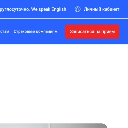
руглосуточно. We speak English
Личный кабинет
Записаться на приём
истам
Страховым компаниям