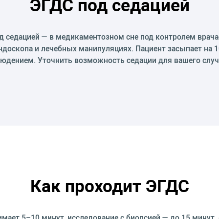
ЭГДС под седацией
 седацией — в медикаментозном сне под контролем врача
ндоскопа и лечебных манипуляциях. Пациент засыпает на 1
юдением. Уточнить возможность седации для вашего случ
Как проходит ЭГДС
мает 5–10 минут, исследование с биопсией — до 15 минут,