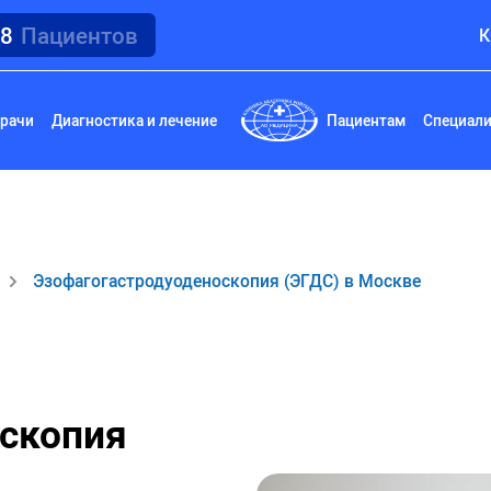
18
Пациентов
К
рачи
Диагностика и лечение
Пациентам
Специал
Эзофагогастродуоденоскопия (ЭГДС) в Москве
скопия