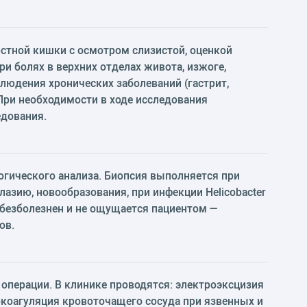
стной кишки с осмотром слизистой, оценкой
ри болях в верхних отделах живота, изжоге,
блюдения хронических заболеваний (гастрит,
 При необходимости в ходе исследования
едования.
огического анализа. Биопсия выполняется при
азию, новообразования, при инфекции Helicobacter
й безболезнен и не ощущается пациентом —
ов.
операции. В клинике проводятся: электроэксцизия
рокоагуляция кровоточащего сосуда при язвенных и