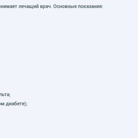
ринимает лечащий врач. Основные показания:
льта;
ом диабете);