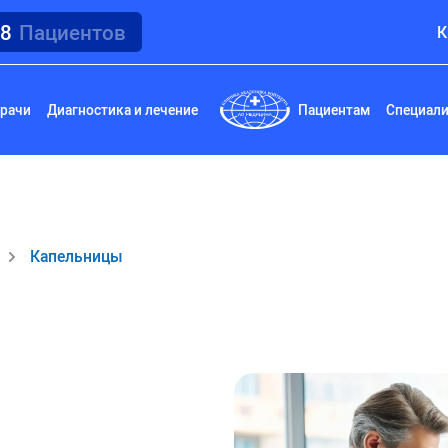
18
Пациентов
К
рачи
Диагностика и лечение
Пациентам
Специал
Капельницы