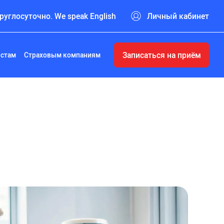
руглосуточно. We speak English
Личный кабинет
Записаться на приём
истам
Страховым компаниям