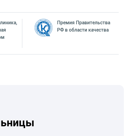
линика,
Премия Правительства
ная
РФ в области качества
ом
льницы