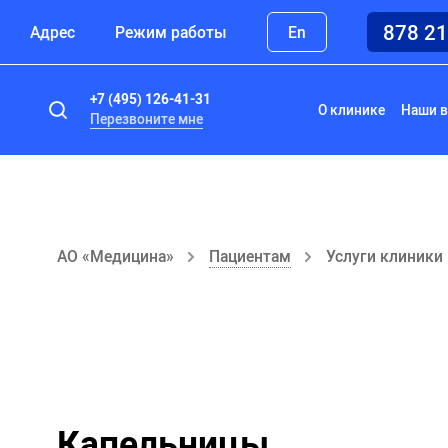
878 2
Адрес
Режим работы
En
+7 (495) 126-41-31
О клинике
Наши в
Перезвоните мне
АО «Медицина»
Пациентам
Услуги клиники
Капельницы