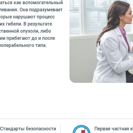
аться как вспомогательный
левания. Она подразумевает
торые нарушают процесс
х гибели. В результате
твенной опухоли, либо
ии прибегают до и после
еоперабельного типа.
Стандарты безопасности
Первая частная к