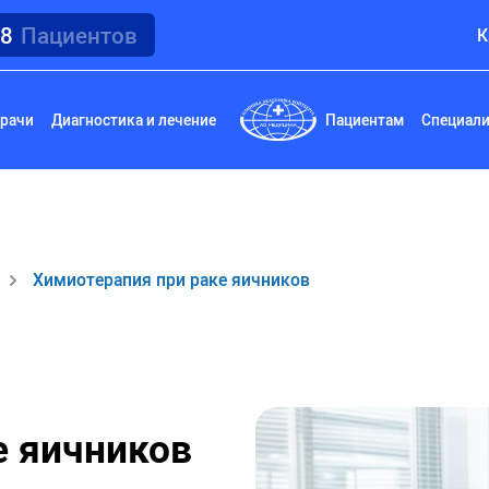
18
Пациентов
К
рачи
Диагностика и лечение
Пациентам
Специал
Химиотерапия при раке яичников
е яичников