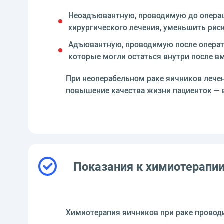
Неоадъювантную, проводимую до операц
хирургического лечения, уменьшить рис
Адъювантную, проводимую после операти
которые могли остаться внутри после в
При неоперабельном раке яичников лече
повышение качества жизни пациенток —
Показания к химиотерапи
Химиотерапия яичников при раке провод