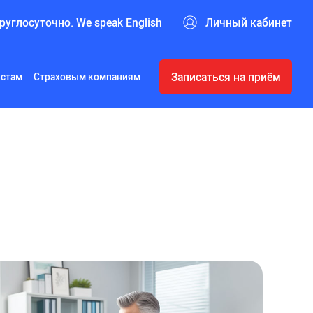
руглосуточно. We speak English
Личный кабинет
Записаться на приём
истам
Страховым компаниям