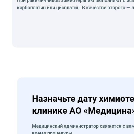
При раке яичников химиотерапию выполняют с исп
карбоплатин или цисплатин. В качестве второго —
Назначьте дату химиот
клинике АО «Медицина
Медицинский администратор свяжется с вам
время процедуры