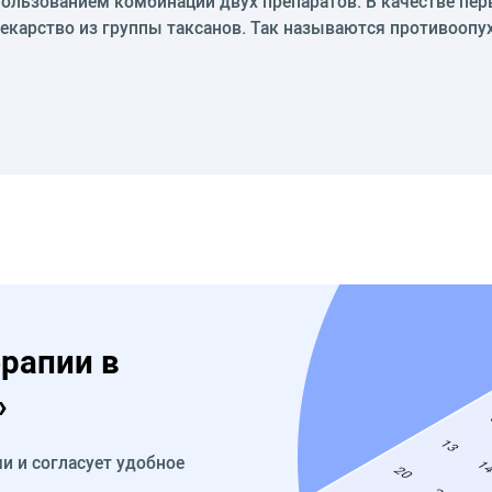
ользованием комбинаций двух препаратов. В качестве пер
 лекарство из группы таксанов. Так называются противооп
ерапии в
»
и и согласует удобное