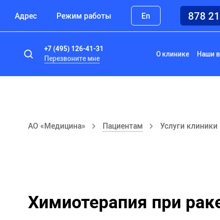
878 2
Адрес
Режим работы
En
+7 (495) 126-41-31
О клинике
Наши в
Перезвоните мне
АО «Медицина»
Пациентам
Услуги клиники
Химиотерапия при рак