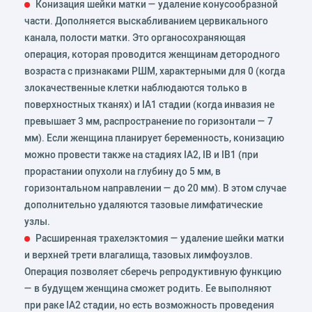
Конизация шейки матки — удаление конусообразной
части. Дополняется выскабливанием цервикального
канала, полости матки. Это органосохраняющая
операция, которая проводится женщинам детородного
возраста с признаками РШМ, характерными для 0 (когда
злокачественные клетки наблюдаются только в
поверхностных тканях) и IA1 стадии (когда инвазия не
превышает 3 мм, распространение по горизонтали — 7
мм). Если женщина планирует беременность, конизацию
можно провести также на стадиях IA2, IB и IB1 (при
прорастании опухоли на глубину до 5 мм, в
горизонтальном направлении — до 20 мм). В этом случае
дополнительно удаляются тазовые лимфатические
узлы.
Расширенная трахелэктомия — удаление шейки матки
и верхней трети влагалища, тазовых лимфоузлов.
Операция позволяет сберечь репродуктивную функцию
— в будущем женщина сможет родить. Ее выполняют
при раке IA2 стадии, но есть возможность проведения