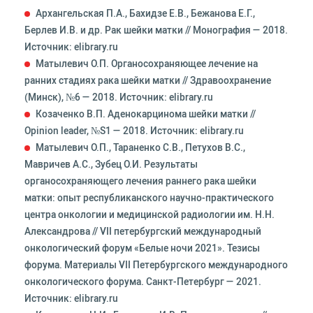
Архангельская П.А., Бахидзе Е.В., Бежанова Е.Г.,
Берлев И.В. и др. Рак шейки матки // Монография — 2018.
Источник: elibrary.ru
Матылевич О.П. Органосохраняющее лечение на
ранних стадиях рака шейки матки // Здравоохранение
(Минск), №6 — 2018. Источник: elibrary.ru
Козаченко В.П. Аденокарцинома шейки матки //
Opinion leader, №S1 — 2018. Источник: elibrary.ru
Матылевич О.П., Тараненко С.В., Петухов В.С.,
Мавричев А.С., Зубец О.И. Результаты
органосохраняющего лечения раннего рака шейки
матки: опыт республиканского научно-практического
центра онкологии и медицинской радиологии им. Н.Н.
Александрова // VII петербургский международный
онкологический форум «Белые ночи 2021». Тезисы
форума. Материалы VII Петербургского международного
онкологического форума. Санкт-Петербург — 2021.
Источник: elibrary.ru