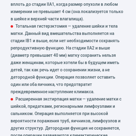
вплоть до стадии IIA1, когда размер опухоли в любом
измерении не превышает 4 см (она локализуется только
в шейке и верхней части влагалища).
Тотальная гистерэктомия — удаление шейки и тела
матки. Данный вид вмешательства выполняется на
стадии IB1 и выше, если нет необходимости сохранять
репродуктивную функцию. На стадии IIA2 и выше
(диаметр превышает 40 мм) матку сохранить нельзя
даже женщинам, которые хотели бы в будущем иметь
детей, так как речь идет о сохранении жизни, а не
детородной функции. Операция позволяет оставить
один или оба яичника, что предотвратит
преждевременное наступление климакса.
Расширенная экстирпация матки — удаление матки с
шейкой, придатками, регионарными лимфоузлами и
сальником. Операция выполняется при высокой
вероятности поражения труб, яичников, лимфоузлов и
других структур. Детородная функция не сохраняется,
после операции развиваются климактерические