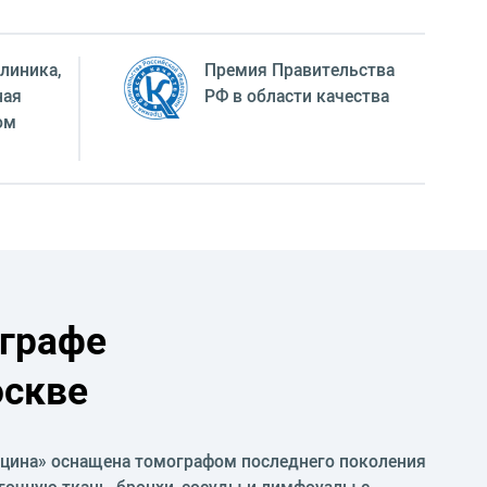
линика,
Премия Правительства
ная
РФ в области качества
ом
ографе
оскве
цина» оснащена томографом последнего поколения
ёгочную ткань, бронхи, сосуды и лимфоузлы с