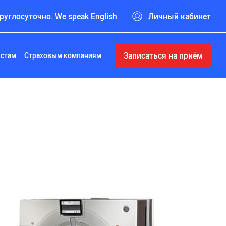
руглосуточно. We speak English
Личный кабинет
Записаться на приём
истам
Страховым компаниям