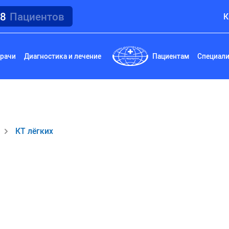
18
Пациентов
К
рачи
Диагностика и лечение
Пациентам
Специал
КТ лёгких