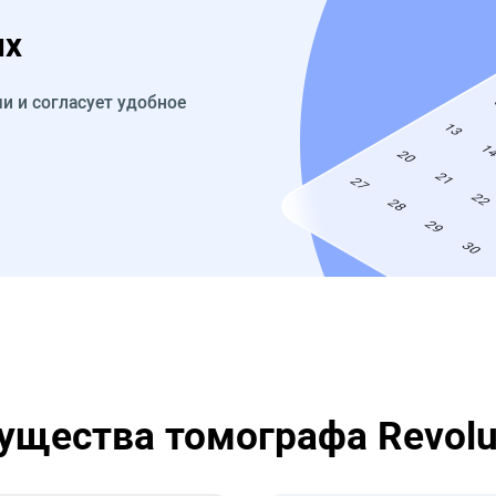
их
и и согласует удобное
щества томографа Revolu