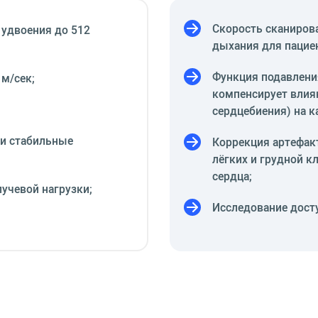
Скорость сканиров
 удвоения до 512
дыхания для пациен
Функция подавления
 м/сек;
компенсирует влия
сердцебиения) на к
 и стабильные
Коррекция артефак
лёгких и грудной к
сердца;
лучевой нагрузки;
Исследование досту