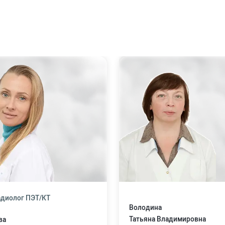
адиолог ПЭТ/КТ
Володина
Татьяна Владимировна
ва