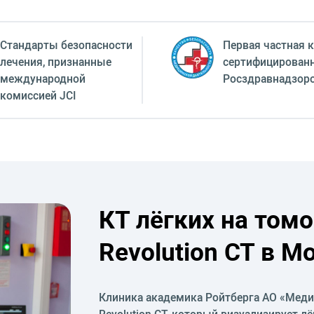
Стандарты безопасности
Первая частная к
лечения, признанные
сертифицирован
международной
Росздравнадзор
комиссией JCI
КТ лёгких на том
Revolution CT в М
Клиника академика Ройтберга АО «Меди
Revolution CT, который визуализирует л