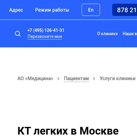
878 2
Адрес
Режим работы
En
+7 (495) 126-41-31
О клинике
Наши в
Перезвоните мне
АО «Медицина»
Пациентам
Услуги клиники
КТ легких в Москве