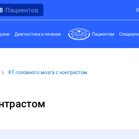
18
Пациентов
К
врачи
Диагностика и лечение
Пациентам
Специали
КТ головного мозга с контрастом
онтрастом