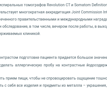
спиральных томографов Revolution CT и Somatom Definitio
льствует многократная аккредитация Joint Commission Inte
тмеченного правительственными и международными наград
 обследование, в том числе, вечером после работы, в вых
держиваемых клиникой.
онтрастом подготовке пациента придается большое значен
сделать аллергическую пробу на контрастные йодосодер
ить прием пищи, чтобы не спровоцировать ощущение тошно
ь с себя все изделия и предметы из металла – украшения,