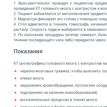
Врач-рентгенолог проводит с пациентом предва
проведения КТ головного мозга с контрастом и во
Пациент избавляется от металлических предметов
Медсестра фиксирует его голову с помощью специ
Стол вдвигается в тоннель томографа, начинае
раствор. Скорость подачи выбирается в зависимост
По окончании процедуры катетер снимают, боль
течение последующего часа либо передается через 
Показания
КТ (ангиографию) головного мозга с контрастом н
черепно-мозговых травмах, чтобы выяснить сос
отеках мозга;
нарушениях кровообращения, патологиях сосудо
подозрениях на наличие новообразований;
воспалительных процессах в тканях мозга;
сильных головных болях, причину которых не уд