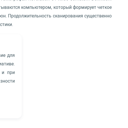
атываются компьютером, который формирует четкое
 фон. Продолжительность сканирования существенно
стики.
вие для
ативе.
 и при
зности