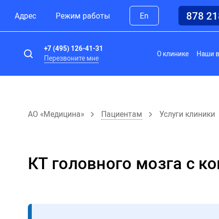
878 2
Адрес
Режим работы
En
+7 (495) 126-41-31
О клинике
Наши 
Перезвоните мне
АО «Медицина»
Пациентам
Услуги клиники
КТ головного мозга с к