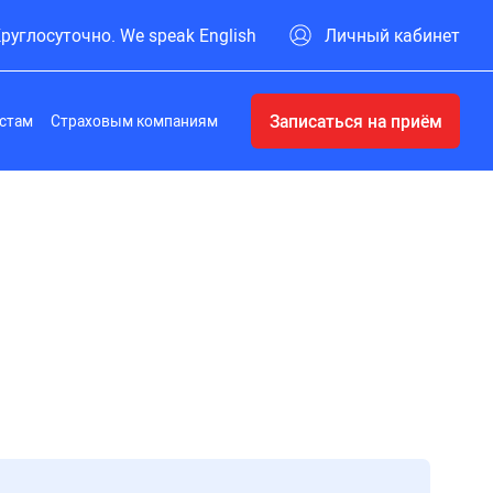
руглосуточно. We speak English
Личный кабинет
Записаться на приём
стам
Страховым компаниям