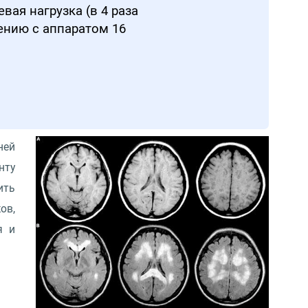
ая нагрузка (в 4 раза
ению с аппаратом 16
ней
нту
ить
ов,
я и