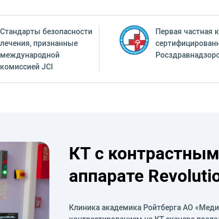
Стандарты безопасности
Первая частная к
лечения, признанные
сертифицирован
международной
Росздравнадзор
комиссией JCI
КТ с контрастным
аппарате Revoluti
Клиника академика Ройтберга АО «Мед
контрастированием на КТ-сканере последн