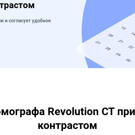
нтрастом
и и согласует удобное
мографа Revolution CT при
контрастом