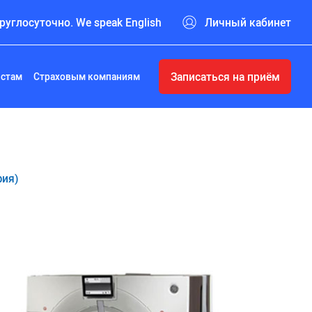
руглосуточно. We speak English
Личный кабинет
Записаться на приём
истам
Страховым компаниям
фия)