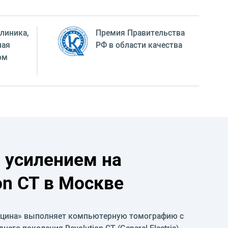
линика,
Премия Правительства
ная
РФ в области качества
ом
 усилением на
on CT в Москве
ицина» выполняет компьютерную томографию с
его поколения Revolution CT (General Electric).