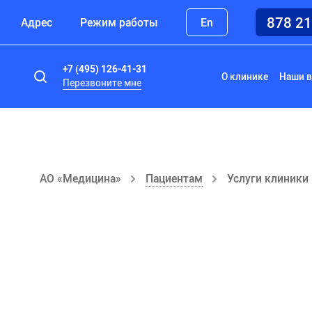
878 2
Адрес
Режим работы
En
+7 (495) 126-41-31
О клинике
Наши в
Перезвоните мне
АО «Медицина»
Пациентам
Услуги клиники