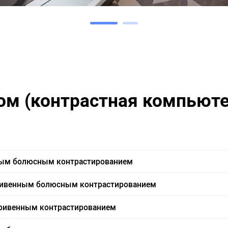
том (контрастная компьют
ным болюсным контрастированием
тривенным болюсным контрастированием
тривенным контрастированием