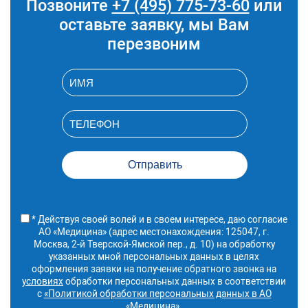
Позвоните
+7 (495) 775-73-60
или
определением
коронарного кальция
оставьте заявку, мы Вам
A06.10.009.005
Компьютерная
59 700 руб.
перезвоним
томография сердца
комплексное
(кор.кальций,ангиогр,вентрикулогр,перф.миокарда)
A06.12.012.003
КТ аортография
43 900 руб.
(грудной и брюшной
отделы)
A06.12.012.002
КТ аортография
31 000 руб.
(грудной отдел)
A06.09.005
Компьютерная
26 600 руб.
томография органов
грудной полости
A06.11.004
Компьютерная
26 600 руб.
томография
средостения
* Действуя своей волей и в своем интересе, даю согласие
A06.09.005.002
Компьютерная
36 500 руб.
АО «Медицина» (адрес местонахождения: 125047, г.
томография органов
Москва, 2-й Тверской-Ямской пер., д. 10) на обработку
грудной полости с
указанных мной персональных данных в целях
внутривенным
оформления заявки на получение обратного звонка на
болюсным
условиях
обработки персональных данных в соответствии
контрастированием
с
«Политикой обработки персональных данных в АО
«Медицина»
.