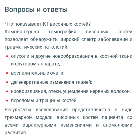
(руб.)
Вопросы и ответы
A06.25.003
Компьютерная
16 720 руб.
томография височной
кости
Что показывает КТ височных костей?
A06.25.003.002
Компьютерная
27 500 руб.
Компьютерная томография височных костей
томография височной
кости с
позволяет обнаружить широкий спектр заболеваний и
внутривенным
травматических патологий:
болюсным
контрастированием
опухоли и другие новообразования в костной ткани
и слуховом аппарате;
воспалительные очаги;
дегенеративные изменения тканей;
кровоизлияния, отеки, ущемления нервных волокон;
переломы и трещины костей.
Результаты исследования представляются в виде
трехмерной модели височных костей пациента со
всеми характерными изменениями и аномалиями
развития.