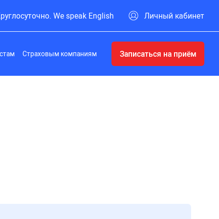
руглосуточно. We speak English
Личный кабинет
Записаться на приём
стам
Страховым компаниям