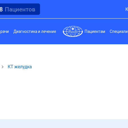
18
Пациентов
К
врачи
Диагностика и лечение
Пациентам
Специали
КТ желудка