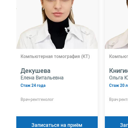
Компьютерная томография (КТ)
Компьют
Декушева
Книги
Елена Витальевна
Ольга 
Стаж 24 года
Стаж 20 л
Врач-рентгенолог
Врач рент
Записаться на приём
За