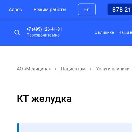
878 2
Адрес
Режим работы
En
+7 (495) 126-41-31
О клинике
Наши 
Перезвоните мне
АО «Медицина»
Пациентам
Услуги клиники
КТ желудка