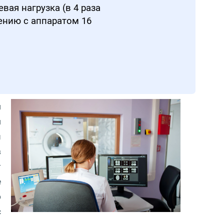
ая нагрузка (в 4 раза
ению с аппаратом 16
и
й
я
в
т
е
о
с