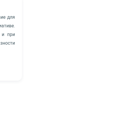
вие для
ативе.
 и при
зности