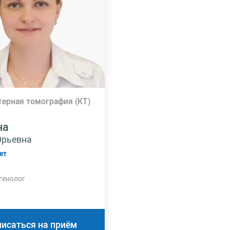
ерная томография (КТ)
на
Юрьевна
ет
генолог
писаться на приём