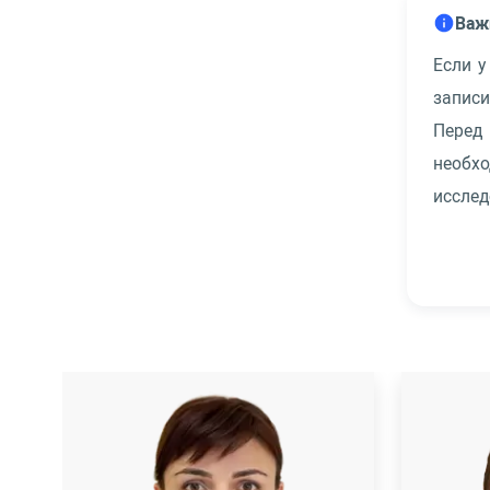
Важ
Если у
запис
Перед
необх
исслед