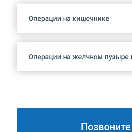
Операции на кишечнике
Операции на желчном пузыре 
Код
A16.18.009
Код
A16.18.009.001
Позвонит