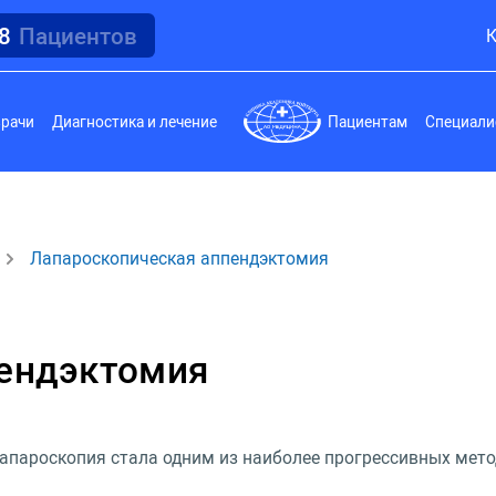
18
Пациентов
К
врачи
Диагностика и лечение
Пациентам
Специали
Лапароскопическая аппендэктомия
пендэктомия
лапароскопия стала одним из наиболее прогрессивных мето