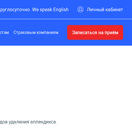
руглосуточно. We speak English
Личный кабинет
Записаться на приём
стам
Страховым компаниям
дов удаления аппендикса.