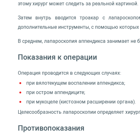
этому хирург может следить за реальной картиной.
Затем внутрь вводится троакар с лапароскопо
дополнительные инструменты, с помощью которых 
В среднем, лапароскопия аппендикса занимает не б
Показания к операции
Операция проводится в следующих случаях:
при вялотекущем воспалении аппендикса;
при остром аппендиците;
при мукоцеле (кистозном расширении органа).
Целесообразность лапароскопии определяет хирург
Противопоказания