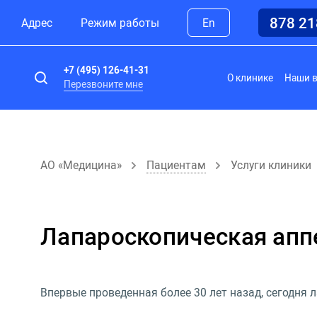
878 2
Адрес
Режим работы
En
+7 (495) 126-41-31
О клинике
Наши 
Перезвоните мне
АО «Медицина»
Пациентам
Услуги клиники
Лапароскопическая ап
Впервые проведенная более 30 лет назад, сегодня 