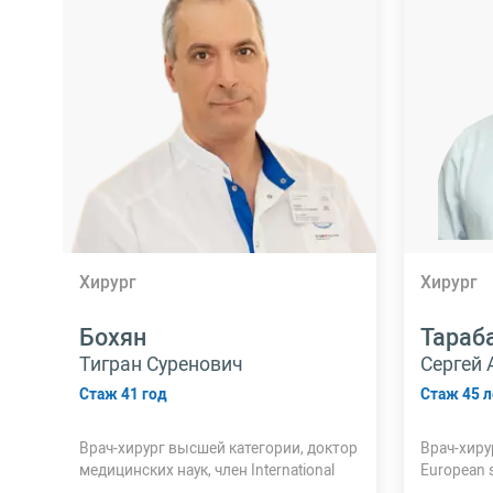
Хирург
Хирург
Бохян
Тараб
Тигран Суренович
Сергей
Стаж 41 год
Стаж 45 л
Врач-хирург высшей категории, доктор
Врач-хиру
медицинских наук, член International
European s
Association of Surgeons,