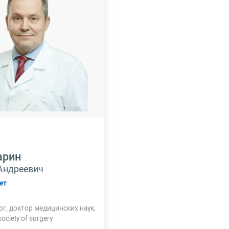
арин
 Андреевич
ет
рг, доктор медицинских наук,
ociety of surgery