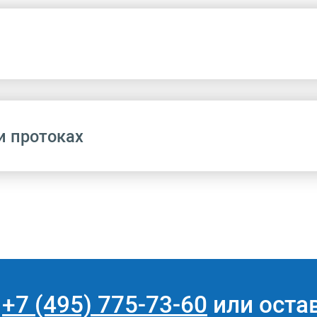
и протоках
Название
Аппендэктомия
Название
Аппендэктомия с использованием
видеоэндоскопических технологий
е
+7 (495) 775-73-60
или остав