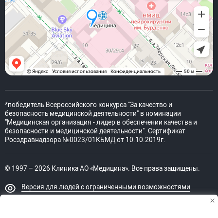
заболеваниях верхних
дыхательных путей
(3-4 т/п)
A22.09.010.002
Воздействие
6 270 руб.
низкоинтенсивным
лазерным
излучением при
заболеваниях нижних
дыхательных путей
(3-4 т/п)
A22.10.001.002
Воздействие
6 270 руб.
низкоинтенсивным
*победитель Всероссийского конкурса "За качество и
лазерным
безопасность медицинской деятельности" в номинации
излучением при
"Медицинская организация - лидер в обеспечении качества и
заболеваниях сердца
и перикарда (3-4 т/п)
безопасности и медицинской деятельности". Сертификат
Росздравнадзора №0023/01КБМД от 10.10.2019г.
A22.14.003.002
Воздействие
6 270 руб.
низкоинтенсивным
лазерным
излучением при
© 1997 – 2026 Клиника АО «Медицина». Все права защищены.
заболеваниях печени
и желчевыводящих
Версия для людей с ограниченными возможностями
путей (3-4 т/п)
A22.20.001.003
Лазеротерапия при
6 270 руб.
заболеваниях
Техническая поддержка
женских половых