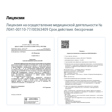
A22.28.004.001
Воздействие
4 930 руб.
низкоинтенсивным
лазерным
излучением при
Лицензии
заболеваниях почек и
мочевыделительного
Лицензия на осуществление медицинской деятельности №
тракта (1-2 т/п)
Л041-00110-77/00363409 Срок действия: бессрочная
A22.28.014.001
Воздействие
4 930 руб.
низкоинтенсивным
лазерным
излучением при
заболеваниях
мочевыделительного
тракта (1-2 т/п)
A22.02.001.001
Воздействие
4 930 руб.
низкоинтенсивным
лазерным
излучением при
заболеваниях мышц
(1-2 т/п)
A22.04.003.001
Воздействие
4 930 руб.
низкоинтенсивным
лазерным
излучением при
заболеваниях
суставов (1-2 т/п)