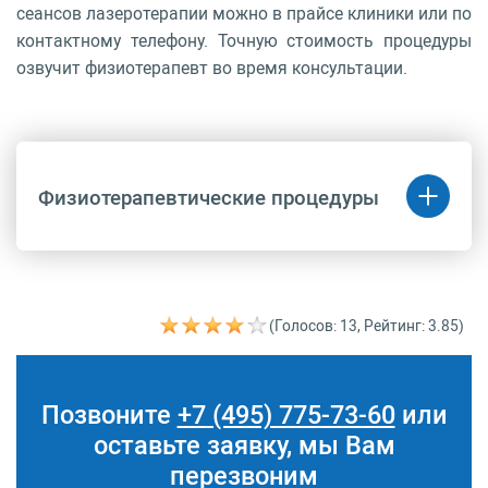
сеансов лазеротерапии можно в прайсе клиники или по
контактному телефону. Точную стоимость процедуры
озвучит физиотерапевт во время консультации.
Физиотерапевтические процедуры
Код
Название
Цена
(руб.)
(Голосов: 13, Рейтинг: 3.85)
A22.20.008.002
Магнитолазеротерапия
4 930 руб.
при заболеваниях
женских половых
органов (1-2 т/п)
Позвоните
+7 (495) 775-73-60
или
A22.22.001.001
Воздействие
4 930 руб.
оставьте заявку, мы Вам
низкоинтенсивным
лазерным
перезвоним
излучением при
заболеваниях желез