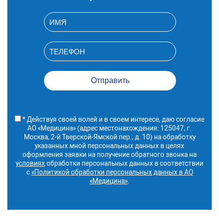
внутренней секреции
(1-2 т/п)
A22.23.001.001
Воздействие
4 930 руб.
низкоинтенсивным
лазерным
излучением при
заболеваниях
центральной нервной
системы и головного
мозга (1-2 т/п)
A22.24.001.001
Воздействие
4 930 руб.
низкоинтенсивным
лазерным
* Действуя своей волей и в своем интересе, даю согласие
излучением при
заболеваниях
АО «Медицина» (адрес местонахождения: 125047, г.
периферической
Москва, 2-й Тверской-Ямской пер., д. 10) на обработку
нервной системы (1-2
указанных мной персональных данных в целях
т/п)
оформления заявки на получение обратного звонка на
условиях
обработки персональных данных в соответствии
A22.25.001.001
Эндоаурикулярное
4 930 руб.
воздействие
с
«Политикой обработки персональных данных в АО
низкоинтенсивным
«Медицина»
.
лазерным
излучением при
заболеваниях органов
слуха (1-2 т/п)