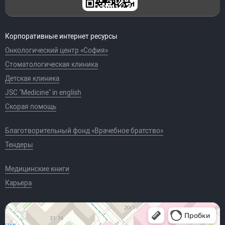
лазерным
излучением при
заболеваниях мышц
(3-4 т/п)
Корпоративные интернет ресурсы
A22.04.003.002
Воздействие
6 270 руб.
Онкологический центр «София»
низкоинтенсивным
лазерным
Стоматологическая клиника
излучением при
заболеваниях
Детская клиника
суставов (3-4 т/п)
JSC "Medicine" in english
A22.05.001.002
Воздействие
6 270 руб.
Скорая помощь
низкоинтенсивным
лазерным
излучением при
Благотворительный фонд «Врачебное братство»
заболеваниях органов
кроветворения и
Тендеры
крови (3-4 т/п)
A22.07.003.002
Лазерная
6 270 руб.
физиотерапия
Медицинские книги
челюстно-лицевой
Карьера
области (3-4 т/п)
A22.08.007.002
Воздействие
5 820 руб.
низкоинтенсивным
лазерным
излучением при