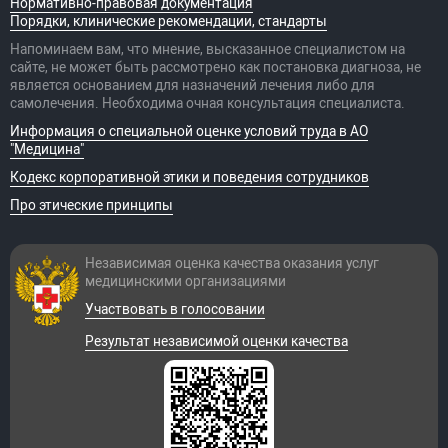
Нормативно-правовая документация
системы и головного
Порядки, клинические рекомендации, стандарты
мозга (3-4 т/п)
Напоминаем вам, что мнение, высказанное специалистом на
A22.24.001.002
Воздействие
6 270 руб.
низкоинтенсивным
сайте, не может быть рассмотрено как постановка диагноза, не
лазерным
является основанием для назначений лечения либо для
излучением при
самолечения. Необходима очная консультация специалиста.
заболеваниях
периферической
Информация о специальной оценке условий труда в АО
нервной системы (3-4
"Медицина"
т/п)
Кодекс корпоративной этики и поведения сотрудников
A22.28.004.002
Воздействие
6 270 руб.
низкоинтенсивным
Про этические принципы
лазерным
излучением при
заболеваниях почек и
Независимая оценка качества оказания
услуг
мочевыделительного
медицинскими организациями
тракта (3-4 т/п)
Участвовать в голосовании
A22.28.014.002
Воздействие
6 270 руб.
низкоинтенсивным
Результат независимой оценки качества
лазерным
излучением при
заболеваниях
мочевыделительного
тракта (3-4 т/п)
A22.02.001.002
Воздействие
6 270 руб.
низкоинтенсивным