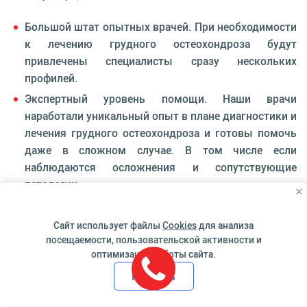
Большой штат опытных врачей. При необходимости
к лечению грудного остеохондроза будут
привлечены специалисты сразу нескольких
профилей.
Экспертный уровень помощи. Наши врачи
наработали уникальный опыт в плане диагностики и
лечения грудного остеохондроза и готовы помочь
даже в сложном случае. В том числе если
наблюдаются осложнения и сопутствующие
патологии.
Высокая точность диагностики. У нас применяется
оборудование эксперт-класса, новые современные
Сайт использует файлы
Cookies
для анализа
аппараты. Исследования позволяют выявить даже
посещаемости, пользовательской активности и
оптимизации работы сайта.
начальные незначительные изменения. Это важно в
плане постановки диагноза и безотлагательного
Принять
начала лечения.