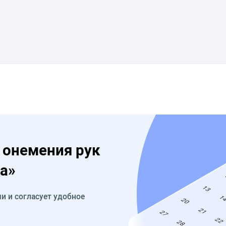
 онемения рук
а»
и и согласует удобное