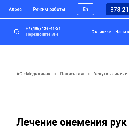
878 2
Адрес
Режим работы
En
+7 (495) 126-41-31
О клинике
Наши в
Перезвоните мне
АО «Медицина»
Пациентам
Услуги клиники
Лечение онемения рук