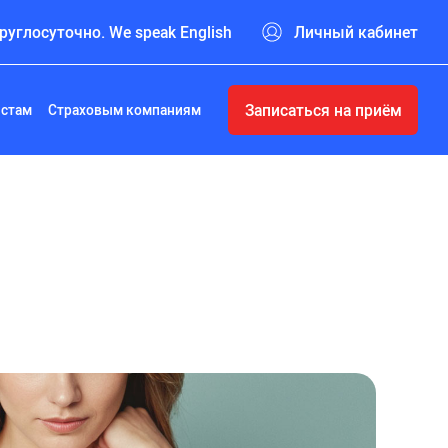
руглосуточно. We speak English
Личный кабинет
Записаться на приём
истам
Страховым компаниям