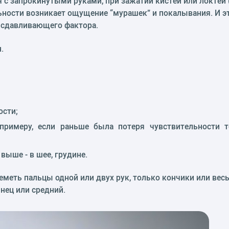
я с запрокинутыми руками, при зажатии кистей или локтей
льности возникает ощущение “мурашек” и покалывания. И эт
 сдавливающего фактора.
н.
ости;
 примеру, если раньше была потеря чувствительности т
выше - в шее, грудине.
меть пальцы одной или двух рук, только кончики или весь
нец или средний.