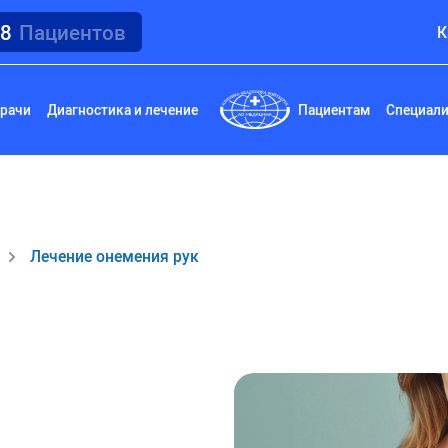
18
Пациентов
К
рачи
Диагностика и лечение
Пациентам
Специал
Лечение онемения рук