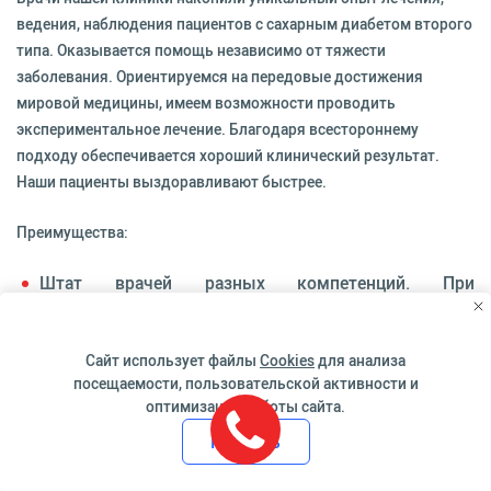
ведения, наблюдения пациентов с сахарным диабетом второго
типа. Оказывается помощь независимо от тяжести
заболевания. Ориентируемся на передовые достижения
мировой медицины, имеем возможности проводить
экспериментальное лечение. Благодаря всестороннему
подходу обеспечивается хороший клинический результат.
Наши пациенты выздоравливают быстрее.
Преимущества:
Штат врачей разных компетенций. При
необходимости к лечению подключаются доктора
других узких специальностей: к примеру, нефрологи,
Сайт использует файлы
Cookies
для анализа
гематологи, терапевты.
посещаемости, пользовательской активности и
Большой диагностический комплекс. Это дает
оптимизации работы сайта.
возможности проводить обследование сразу после
Принять
консультации и первичного обращения пациента.
Диагноз ставится быстро, в короткие сроки мы