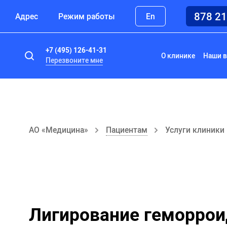
878 2
Адрес
Режим работы
En
+7 (495) 126-41-31
О клинике
Наши в
Перезвоните мне
АО «Медицина»
Пациентам
Услуги клиники
Лигирование геморро