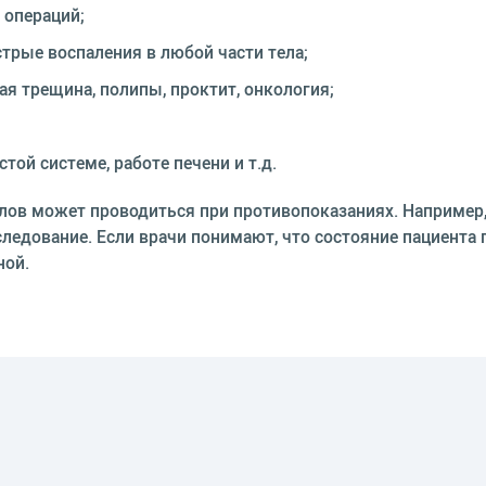
 операций;
трые воспаления в любой части тела;
я трещина, полипы, проктит, онкология;
ой системе, работе печени и т.д.
ов может проводиться при противопоказаниях. Например, п
следование. Если врачи понимают, что состояние пациента 
ной.