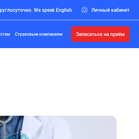
руглосуточно. We speak English
Личный кабинет
Записаться на приём
истам
Страховым компаниям