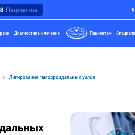
18
Пациентов
К
рачи
Диагностика и лечение
Пациентам
Специал
Лигирование геморроидальных узлов
идальных