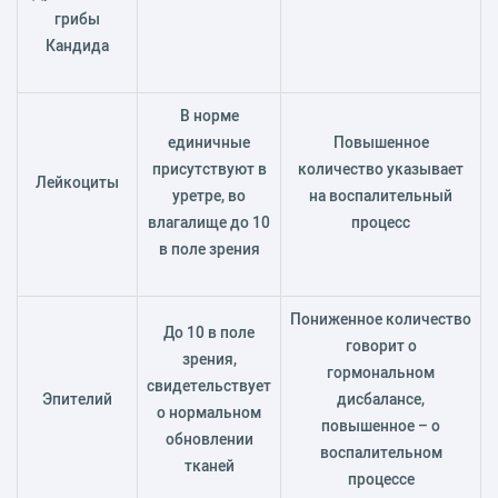
грибы
Кандида
В норме
единичные
Повышенное
присутствуют в
количество указывает
Лейкоциты
уретре, во
на воспалительный
влагалище до 10
процесс
в поле зрения
Пониженное количество
До 10 в поле
говорит о
зрения,
гормональном
свидетельствует
Эпителий
дисбалансе,
о нормальном
повышенное – о
обновлении
воспалительном
тканей
процессе