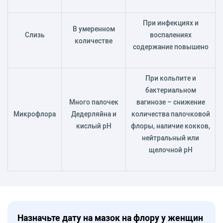
При инфекциях и
В умеренном
Слизь
воспалениях
количестве
содержание повышено
При кольпите и
бактериальном
Много палочек
вагинозе – снижение
Микрофлора
Дедерляйна и
количества палочковой
кислый pH
флоры, наличие кокков,
нейтральный или
щелочной pH
Назначьте дату на мазок на флору у женщин