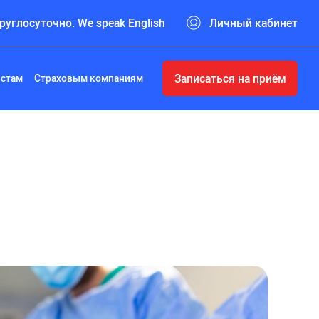
руглосуточно. We speak English
Личный кабинет
Записаться на приём
истам
Страховым компаниям