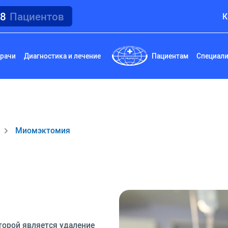
18
Пациентов
К
рачи
Диагностика и лечение
Пациентам
Специал
Миомэктомия
торой является удаление