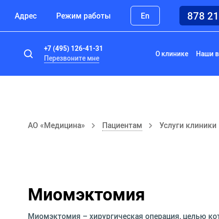
878 2
Адрес
Режим работы
En
+7 (495) 126-41-31
О клинике
Наши в
Перезвоните мне
АО «Медицина»
Пациентам
Услуги клиники
Миомэктомия
Миомэктомия – хирургическая операция, целью ко