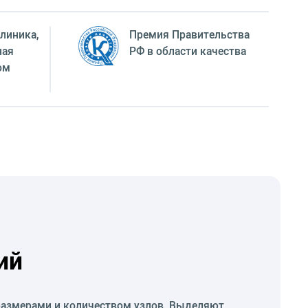
линика,
Премия Правительства
ная
РФ в области качества
ом
ий
размерами и количеством узлов. Выделяют