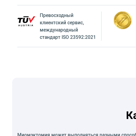
Превосходный
клиентский сервиc,
международный
стандарт ISO 23592:2021
К
Миомэктомия может выполняться разными способа