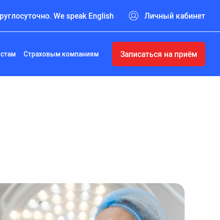
руглосуточно. We speak English
Личный кабинет
Записаться на приём
истам
Страховым компаниям