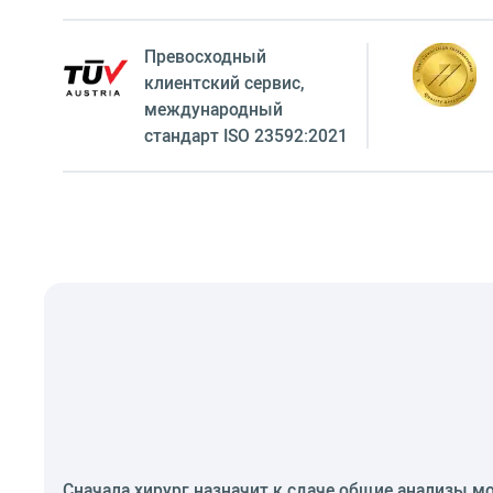
Превосходный
клиентский сервиc,
международный
стандарт ISO 23592:2021
Сначала хирург назначит к сдаче общие анализы мо