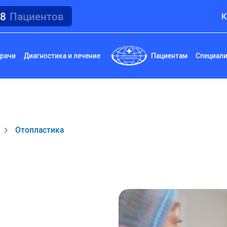
18
Пациентов
К
рачи
Диагностика и лечение
Пациентам
Специал
Отопластика