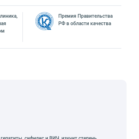
линика,
Премия Правительства
ная
РФ в области качества
ом
гепатиты, сифилис и ВИЧ, изучит степень