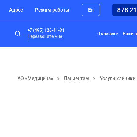
878 2
Адрес
Режим работы
En
+7 (495) 126-41-31
О клинике
Наши в
Перезвоните мне
АО «Медицина»
Пациентам
Услуги клиники