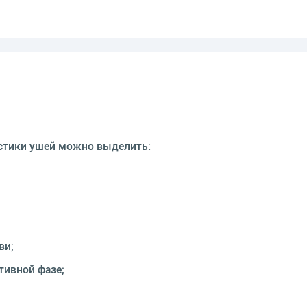
стики ушей можно выделить:
ви;
тивной фазе;