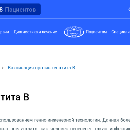
18
Пациентов
К
врачи
Диагностика и лечение
Пациентам
Специали
Вакцинация пpотив гепатита В
тита В
спользованием генно-инженерной технологии. Данная бол
жно предугадать, как человек перенесет такую инфекци