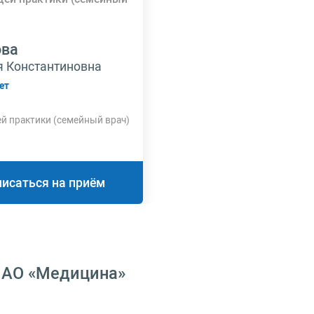
ова
я Константиновна
ет
й практики (семейный врач)
писаться на приём
 АО «Медицина»