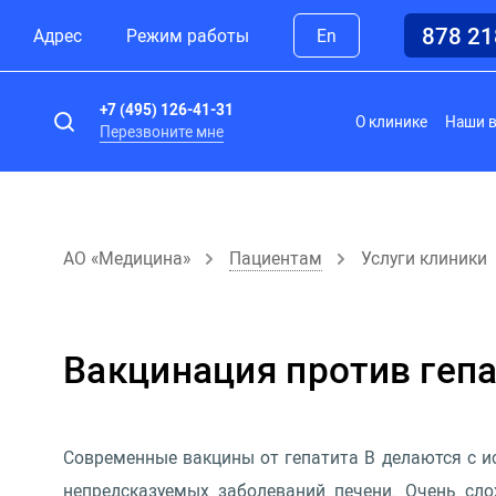
878 2
Адрес
Режим работы
En
+7 (495) 126-41-31
О клинике
Наши 
Перезвоните мне
АО «Медицина»
Пациентам
Услуги клиники
Вакцинация пpотив гепа
Современные вакцины от гепатита B делаются с и
непредсказуемых заболеваний печени. Очень сло