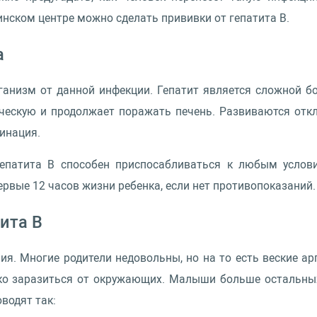
ском центре можно сделать прививки от гепатита B.
а
ганизм от данной инфекции. Гепатит является сложной бо
ческую и продолжает поражать печень. Развиваются отк
инация.
гепатита B способен приспосабливаться к любым услови
ервые 12 часов жизни ребенка, если нет противопоказаний.
ита B
ия. Многие родители недовольны, но на то есть веские ар
гко заразиться от окружающих. Малыши больше остальных
водят так: