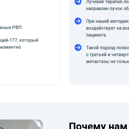
Лучевая терапия ло
направлен пучок о
При нашей методик
ежные РФП
воздействует на вс
пациента
ций-177, который
омоментно
Такой подход позв
с третьей и четвер
метастазы не только
Почему нам