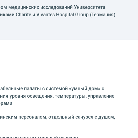
ром медицинских исследований Университета
ками Charite и Vivantes Hospital Group (Германия)
бельные палаты с системой «умный дом» с
ия уровня освещения, температуры, управление
орами
цинским персоналом, отдельный санузел с душем,
тание по системе полный пансион