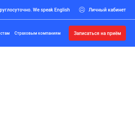
руглосуточно. We speak English
Личный кабинет
Записаться на приём
истам
Страховым компаниям