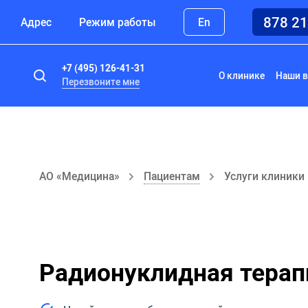
878 2
Адрес
Режим работы
En
+7 (495) 126-41-31
О клинике
Наши в
Перезвоните мне
АО «Медицина»
Пациентам
Услуги клиники
Радионуклидная терап