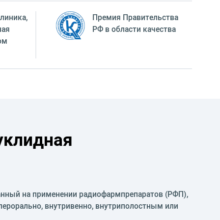
линика,
Премия Правительства
ная
РФ в области качества
ом
уклидная
ванный на применении радиофармпрепаратов (РФП),
перорально, внутривенно, внутриполостным или