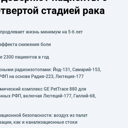
етвертой стадией рака
продлевает жизнь минимум на 5-6 лет
 эффекта снижения боли
е 2300 пациентов в год
жными радиоизотопами: Йод-131, Самарий-153,
 РФП на основе Радия-223, Лютеция-177
ический комплекс GE PetTrace 880 для
нных РФП, включая Лютеций-177, Галлий-68,
ационной безопасности: воздух из палат
вации, как и канализационные стоки