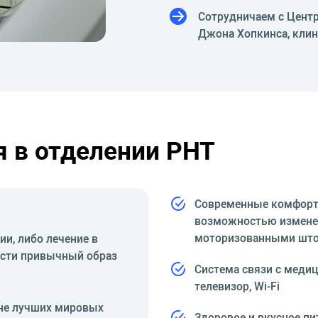
Сотрудничаем с Цент
Джона Хопкинса, клини
 в отделении PHT
Современные комфорта
возможностью изменен
моторизованными шт
и, либо лечение в
ести привычный образ
Система связи с меди
телевизор, Wi-Fi
вне лучших мировых
Здоровое и вкусное пи