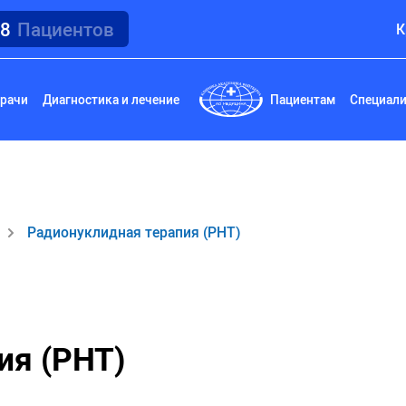
18
Пациентов
К
рачи
Диагностика и лечение
Пациентам
Специал
Радионуклидная терапия (PHT)
ия (PHT)