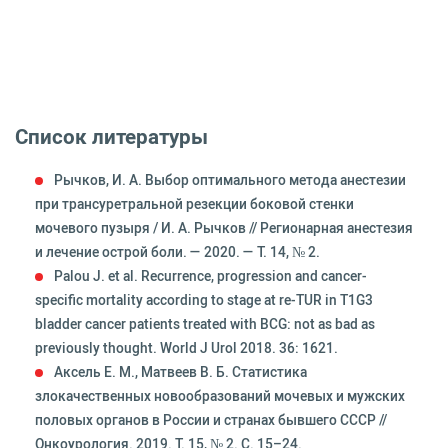
Список литературы
Рычков, И. А. Выбор оптимального метода анестезии
при трансуретральной резекции боковой стенки
мочевого пузыря / И. А. Рычков // Регионарная анестезия
и лечение острой боли. — 2020. — Т. 14, № 2.
Palou J. et al. Recurrence, progression and cancer-
specific mortality according to stage at re-TUR in T1G3
bladder cancer patients treated with BCG: not as bad as
previously thought. World J Urol 2018. 36: 1621.
Аксель Е. М., Матвеев В. Б. Статистика
злокачественных новообразований мочевых и мужских
половых органов в России и странах бывшего СССР //
Онкоурология. 2019. Т. 15, № 2. С. 15–24.