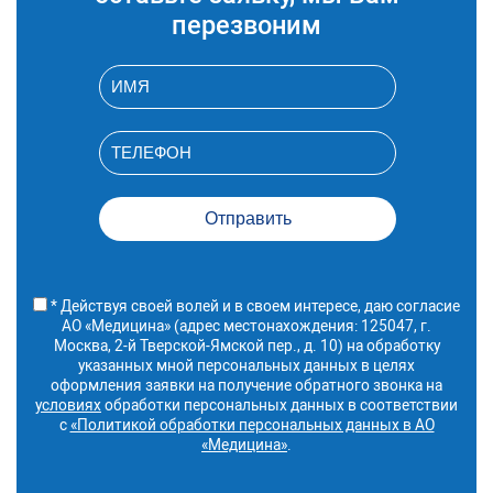
придатков
перезвоним
трансвагинальное
A04.20.001.002
Ультразвуковое
10 560 руб.
исследование матки и
придатков
трансректальное
* Действуя своей волей и в своем интересе, даю согласие
АО «Медицина» (адрес местонахождения: 125047, г.
Москва, 2-й Тверской-Ямской пер., д. 10) на обработку
указанных мной персональных данных в целях
оформления заявки на получение обратного звонка на
условиях
обработки персональных данных в соответствии
с
«Политикой обработки персональных данных в АО
«Медицина»
.