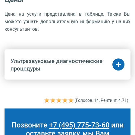
Цена на услуги представлена в таблице. Также Вы
можете узнать дополнительную информацию у наших
консультантов.
Ультразвуковые диагностические
процедуры
Код
Название
Цена
(руб.)
(Голосов: 14, Рейтинг: 4.71)
A04.20.001
Ультразвуковое
10 230 руб.
исследование матки и
придатков
трансабдоминальное
Позвоните
+7 (495) 775-73-60
или
A04.20.001.001
Ультразвуковое
11 110 руб.
оставьте заявку, мы Вам
исследование матки и