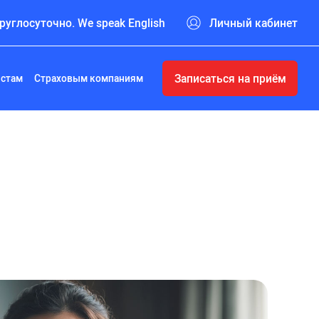
руглосуточно. We speak English
Личный кабинет
Записаться на приём
истам
Страховым компаниям