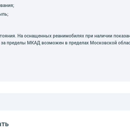
вания;
ыпь;
стояния. На оснащенных реанимобилях при наличии показа
 за пределы МКАД возможен в пределах Московской област
ать