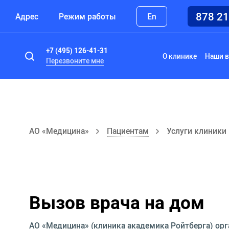
878 2
Адрес
Режим работы
En
+7 (495) 126-41-31
О клинике
Наши в
Перезвоните мне
АО «Медицина»
Пациентам
Услуги клиники
Вызов врача на дом
АО «Медицина» (клиника академика Ройтберга) орг