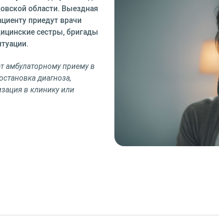
ковской области. Выездная
ациенту приедут врачи
дицинские сестры, бригады
итуации.
т амбулаторному приему в
постановка диагноза,
изация в клинику или