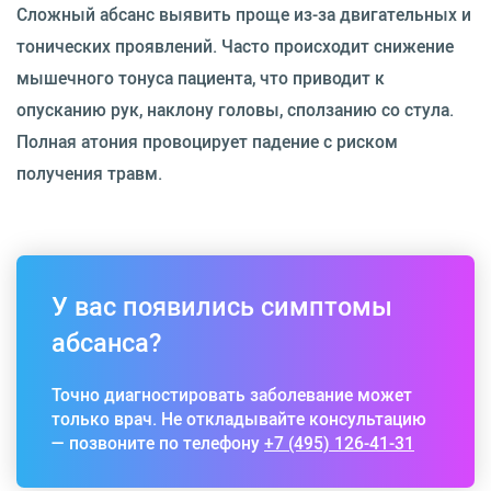
Сложный абсанс выявить проще из-за двигательных и
тонических проявлений. Часто происходит снижение
мышечного тонуса пациента, что приводит к
опусканию рук, наклону головы, сползанию со стула.
Полная атония провоцирует падение с риском
получения травм.
У вас появились симптомы
абсанса?
Точно диагностировать заболевание может
только врач. Не откладывайте консультацию
— позвоните по телефону
+7 (495) 126-41-31