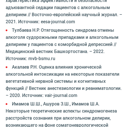
характеристика эффективности и безопасности
адъювантной седации пациентов с алкогольным
делирием // Восточно-европейский научный журнал. –
2021. Источник: eesa-journal.com
Тулбаева Н.Р. Отягощенность синдрома отмены
алкоголя судорожными припадками и алкогольным
делирием у пациентов с коморбидной депрессией //
Медицинский вестник Башкортостана. – 2022.
Источник: mvb-bsmu.ru
Акалаев Р.Н. Оценка влияния хронической
алкогольной интоксикации на некоторые показатели
вегетативной нервной системы и когнитивных
функций // Вестник анестезиологии и реаниматологии.
– 2020. Источник: vair-journal.com
Имамов Ш.Ш., Ашуров З.Ш., Имамов Ш.А.
Некоторые теоретические аспекты синдромогенеза
расстройств сознания при алкогольном делирии,
возникающего на фоне соматоневрологической