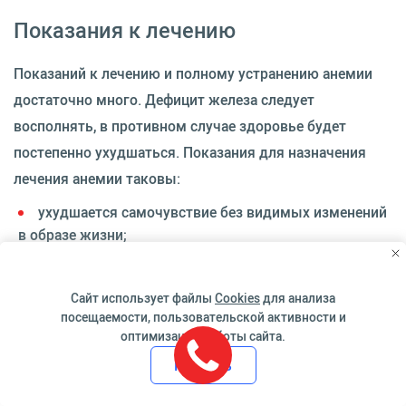
Показания к лечению
Показаний к лечению и полному устранению анемии
достаточно много. Дефицит железа следует
восполнять, в противном случае здоровье будет
постепенно ухудшаться. Показания для назначения
лечения анемии таковы:
ухудшается самочувствие без видимых изменений
в образе жизни;
появилось пристрастие к поеданию мела, сырого
мяса и других несъедобных компонентов;
Сайт использует файлы
Cookies
для анализа
изменилось обоняние, постоянно хочется нюхать
посещаемости, пользовательской активности и
краску, вещества с резким запахом;
оптимизации работы сайта.
кожные покровы стали бледными;
Принять
возникает ощущение недостатка сна;