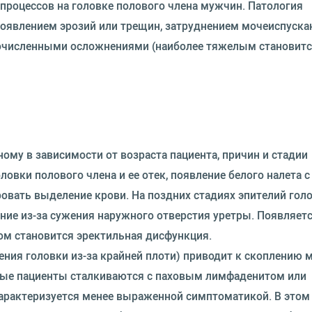
процессов на головке полового члена мужчин. Патология
явлением эрозий или трещин, затруднением мочеиспускан
очисленными осложнениями (наиболее тяжелым становитс
му в зависимости от возраста пациента, причин и стадии
овки полового члена и ее отек, появление белого налета с
овать выделение крови. На поздних стадиях эпителий гол
ие из-за сужения наружного отверстия уретры. Появляетс
м становится эректильная дисфункция.
ния головки из-за крайней плоти) приводит к скоплению 
рые пациенты сталкиваются с паховым лимфаденитом или
характеризуется менее выраженной симптоматикой. В этом