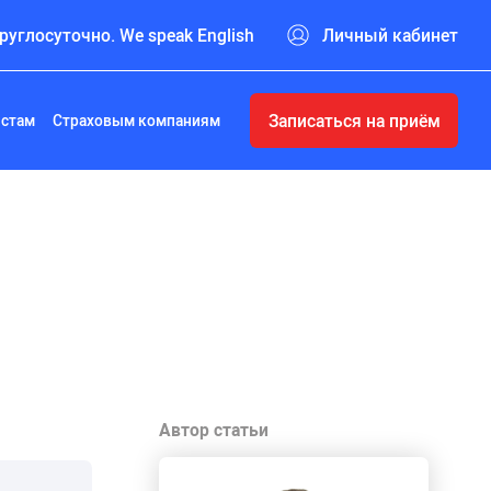
руглосуточно. We speak English
Личный кабинет
Записаться на приём
истам
Страховым компаниям
Автор статьи