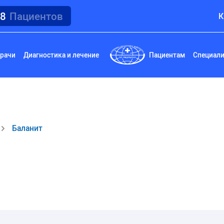
18
Пациентов
К
рачи
Диагностика и лечение
Пациентам
Специал
Баланит