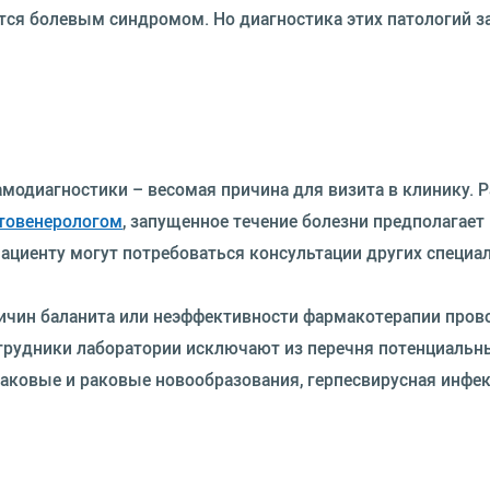
тся болевым синдромом. Но диагностика этих патологий з
модиагностики – весомая причина для визита в клинику. 
товенерологом
, запущенное течение болезни предполагает
пациенту могут потребоваться консультации других специа
ичин баланита или неэффективности фармакотерапии пров
отрудники лаборатории исключают из перечня потенциальн
раковые и раковые новообразования, герпесвирусная инфек