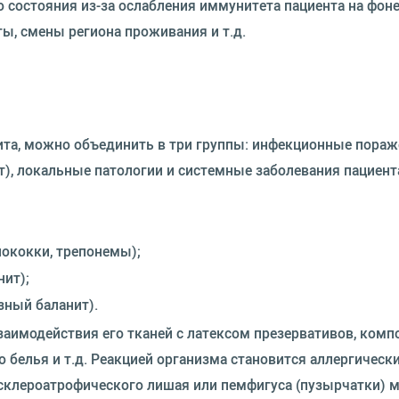
 состояния из-за ослабления иммунитета пациента на фон
ы, смены региона проживания и т.д.
та, можно объединить в три группы: инфекционные пора
), локальные патологии и системные заболевания пациента
нококки, трепонемы);
нит);
ный баланит).
аимодействия его тканей с латексом презервативов, ком
белья и т.д. Реакцией организма становится аллергически
 склероатрофического лишая или пемфигуса (пузырчатки) 