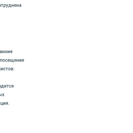
атруднена
Ранние
 посещение
листов:
одится
ых
ция.