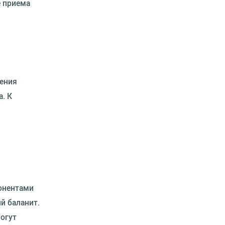
е приема
жения
. К
понентами
й баланит.
могут