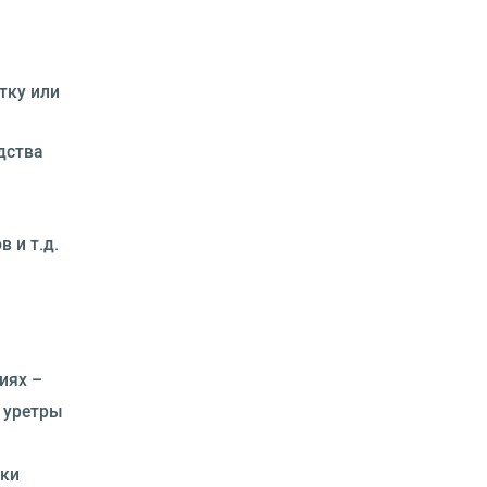
тку или
дства
 и т.д.
иях –
е уретры
вки