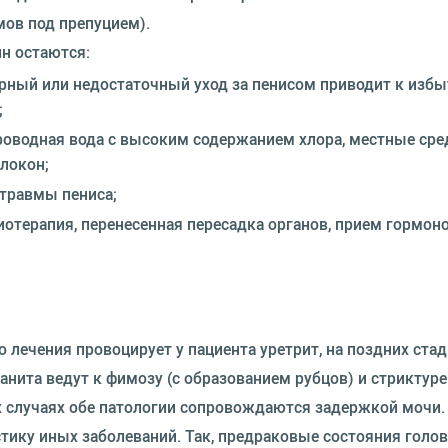
мов под препуцием).
н остаются:
рный или недостаточный уход за пенисом приводит к избы
;
оводная вода с высоким содержанием хлора, местные сре
локон;
 травмы пениса;
терапия, перенесенная пересадка органов, прием гормонов
лечения провоцирует у пациента уретрит, на поздних стад
анита ведут к фимозу (с образованием рубцов) и стриктур
х случаях обе патологии сопровождаются задержкой мочи.
тику иных заболеваний. Так, предраковые состояния голо