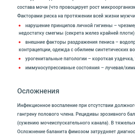
состава мочи (что провоцирует рост микроорганиз
Факторами риска на протяжении всей жизни мужчи
нарушение принципов личной гигиены – чрезме
недостатку смегмы (секрета желез крайней плоти)
внешние факторы раздражения пениса – водопр
контрацепции, одежда с обилием синтетических во
урогенитальные патологии – короткая уздечка,
иммуносупрессивные состояния – лучевая/химио
Осложнения
Инфекционное воспаление при отсутствии должного 
гангрену полового члена. Рецидивы эрозивного бал
(сужению мочеиспускательного канала). В тяжелы
Осложнение баланита фимозом затрудняет диагнос