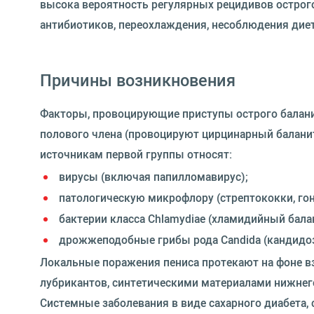
высока вероятность регулярных рецидивов острого
антибиотиков, переохлаждения, несоблюдения диет
Причины возникновения
Факторы, провоцирующие приступы острого балани
полового члена (провоцируют цирцинарный баланит
источникам первой группы относят:
вирусы (включая папилломавирус);
патологическую микрофлору (стрептококки, го
бактерии класса Chlamydiae (хламидийный бала
дрожжеподобные грибы рода Candida (кандидоз
Локальные поражения пениса протекают на фоне вз
лубрикантов, синтетическими материалами нижнего 
Системные заболевания в виде сахарного диабета,