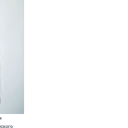
м
еского